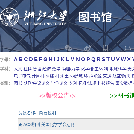
A
B
C
D
E
F
G
H
I
J
K
L
M
N
O
P
Q
R
S
T
U
V
W
X
字母：
学科：
人文
社科
管理
经济
数学
物理/力学
化学/化工/材料
地球科学/天
电子电气
计算机/网络
机械
土木/建筑
环境/能源
交通/航空/航天
类型：
图书
期刊/会议论文
学位论文
专利
标准/法规
科技报告
事实数据
>>版权公告<<
>>图书
资源名称、简要说明
★
ACS期刊 美国化学学会期刊