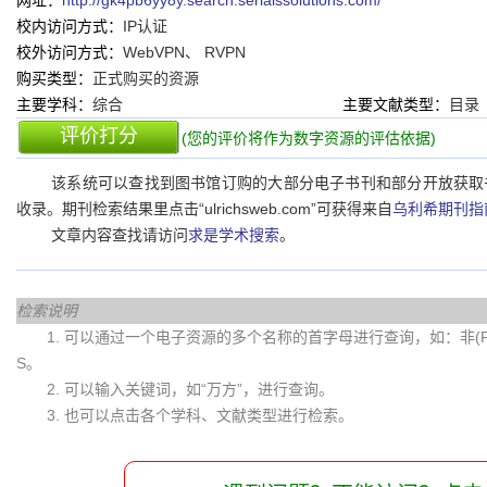
网址：
http://gk4pb6yy8y.search.serialssolutions.com/
校内访问方式：
IP认证
校外访问方式：
WebVPN、 RVPN
购买类型：
正式购买的资源
主要学科：
综合
主要文献类型：
目录
评价打分
(您的评价将作为数字资源的评估依据)
该系统可以查找到图书馆订购的大部分电子书刊和部分开放获取
收录。期刊检索结果里点击“ulrichsweb.com”可获得来自
乌利希期刊指
文章内容查找请访问
求是学术搜索
。
检索说明
1. 可以通过一个电子资源的多个名称的首字母进行查询，如：非(Fei)
S。
2. 可以输入关键词，如“万方”，进行查询。
3. 也可以点击各个学科、文献类型进行检索。