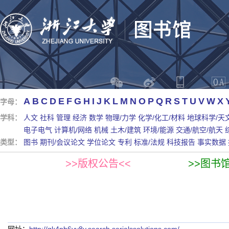
A
B
C
D
E
F
G
H
I
J
K
L
M
N
O
P
Q
R
S
T
U
V
W
X
字母：
学科：
人文
社科
管理
经济
数学
物理/力学
化学/化工/材料
地球科学/天
电子电气
计算机/网络
机械
土木/建筑
环境/能源
交通/航空/航天
类型：
图书
期刊/会议论文
学位论文
专利
标准/法规
科技报告
事实数据
>>版权公告<<
>>图书