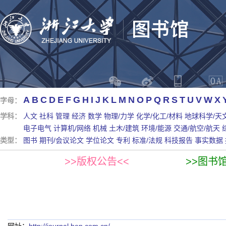
A
B
C
D
E
F
G
H
I
J
K
L
M
N
O
P
Q
R
S
T
U
V
W
X
字母：
学科：
人文
社科
管理
经济
数学
物理/力学
化学/化工/材料
地球科学/天
电子电气
计算机/网络
机械
土木/建筑
环境/能源
交通/航空/航天
类型：
图书
期刊/会议论文
学位论文
专利
标准/法规
科技报告
事实数据
>>版权公告<<
>>图书