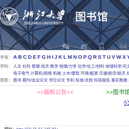
A
B
C
D
E
F
G
H
I
J
K
L
M
N
O
P
Q
R
S
T
U
V
W
X
字母：
学科：
人文
社科
管理
经济
数学
物理/力学
化学/化工/材料
地球科学/天
电子电气
计算机/网络
机械
土木/建筑
环境/能源
交通/航空/航天
类型：
图书
期刊/会议论文
学位论文
专利
标准/法规
科技报告
事实数据
>>版权公告<<
>>图书