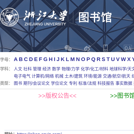
A
B
C
D
E
F
G
H
I
J
K
L
M
N
O
P
Q
R
S
T
U
V
W
X
字母：
学科：
人文
社科
管理
经济
数学
物理/力学
化学/化工/材料
地球科学/天
电子电气
计算机/网络
机械
土木/建筑
环境/能源
交通/航空/航天
类型：
图书
期刊/会议论文
学位论文
专利
标准/法规
科技报告
事实数据
>>版权公告<<
>>图书