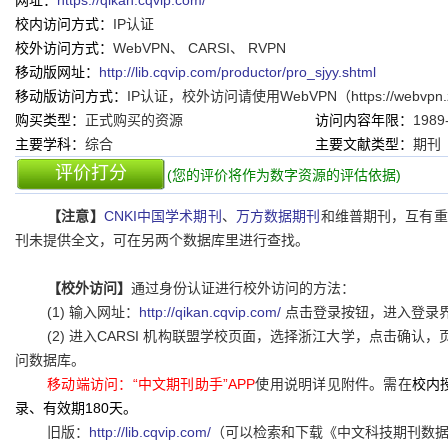
网址：
https://qikan.cqvip.com/
校内访问方式：
IP认证
校外访问方式：
WebVPN、 CARSI、 RVPN
移动版网址：
http://lib.cqvip.com/productor/pro_sjyy.shtml
移动版访问方式：
IP认证，校外访问请使用WebVPN（https://webvp
购买类型：
正式购买的资源
访问内容年限：
1989
主要学科：
综合
主要文献类型：
期刊
评价打分
(您的评价将作为数字资源的评估依据)
【注意】
CNKI中国学术期刊
、
万方数据期刊
和维普期刊，互有重
刊未提供全文，可在另两个数据库里进行查找。
【校外访问】
通过身份认证进行校外访问的方法：
(1) 输入网址：
http://qikan.cqvip.com/
点击登录按钮，进入登录界面
(2) 进入CARSI 机构联盟学校页面，选择浙江大学，点击确
问数据库。
移动端访问：“中文期刊助手”APP
使用说明详见附件。需在
校内
录、有效期180天。
旧版：
http://lib.cqvip.com/
（可以检索和下载《中文科技期刊数