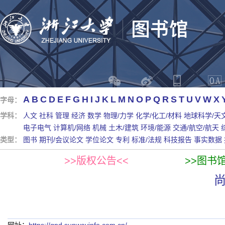
A
B
C
D
E
F
G
H
I
J
K
L
M
N
O
P
Q
R
S
T
U
V
W
X
字母：
学科：
人文
社科
管理
经济
数学
物理/力学
化学/化工/材料
地球科学/天
电子电气
计算机/网络
机械
土木/建筑
环境/能源
交通/航空/航天
类型：
图书
期刊/会议论文
学位论文
专利
标准/法规
科技报告
事实数据
>>版权公告<<
>>图书