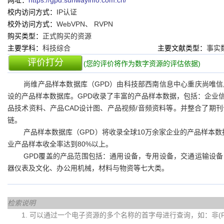
网址：
https://gpd.sunwayinfo.com.cn/
校内访问方式：
IP认证
校外访问方式：
WebVPN、 RVPN
购买类型：
正式购买的资源
主要学科：
科技综合
主要文献类型：
事实
评价打分
(您的评价将作为数字资源的评估依据)
尚维产品样本数据库（GPD）由科技部西南信息中心重庆尚唯
设的产品样本数据库。GPD收录了丰富的产品样本数据，包括：企业
品技术资料、产品CAD设计图、产品视频/音频资料等。并整合了期
链。
产品样本数据库（GPD）将收录全球10万余家企业的产品样本数
业产品样本收全率达到80%以上。
GPD覆盖的产品范围包括：通用设备，专用设备，交通运输设
器仪表及文化、办公用机械，材料与物资等七大类。
检索说明
1. 可以通过一个电子资源的多个名称的首字母进行查询，如：非(Fei)