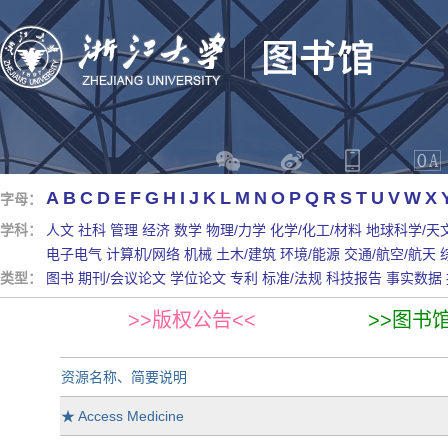
A
B
C
D
E
F
G
H
I
J
K
L
M
N
O
P
Q
R
S
T
U
V
W
X
字母：
学科：
人文
社科
管理
经济
数学
物理/力学
化学/化工/材料
地球科学/天
电子电气
计算机/网络
机械
土木/建筑
环境/能源
交通/航空/航天
类型：
图书
期刊/会议论文
学位论文
专利
标准/法规
科技报告
事实数据
>>版权公告<<
>>图书
资源名称、简要说明
★
Access Medicine