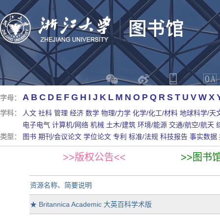
A
B
C
D
E
F
G
H
I
J
K
L
M
N
O
P
Q
R
S
T
U
V
W
X
字母：
学科：
人文
社科
管理
经济
数学
物理/力学
化学/化工/材料
地球科学/天
电子电气
计算机/网络
机械
土木/建筑
环境/能源
交通/航空/航天
类型：
图书
期刊/会议论文
学位论文
专利
标准/法规
科技报告
事实数据
>>版权公告<<
>>图书
资源名称、简要说明
★
Britannica Academic 大英百科学术版