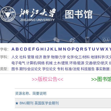
A
B
C
D
E
F
G
H
I
J
K
L
M
N
O
P
Q
R
S
T
U
V
W
X
字母：
学科：
人文
社科
管理
经济
数学
物理/力学
化学/化工/材料
地球科学/天
电子电气
计算机/网络
机械
土木/建筑
环境/能源
交通/航空/航天
类型：
图书
期刊/会议论文
学位论文
专利
标准/法规
科技报告
事实数据
>>版权公告<<
>>图书
资源名称、简要说明
★
BMJ期刊 英国医学会期刊