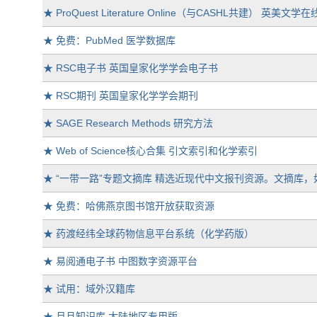
★
ProQuest Literature Online（与CASHL共建） 英美文学在
★
免费：PubMed 医学数据库
★
RSC电子书 英国皇家化学学会电子书
★
RSC期刊 英国皇家化学学会期刊
★
SAGE Research Methods 研究方法
★
Web of Science核心合集 引文索引和化学索引
★
“一带一路”专题文摘库 精选近现代中文报刊资源。文摘库
★
免费：哈佛燕京图书馆开放获取资源
★
药渡经纬全球药物信息平台系统（化学药版）
★
易阅通电子书 中图数字资源平台
★
试用：域外汉籍库
★
月旦知识库 大陆地区专用版