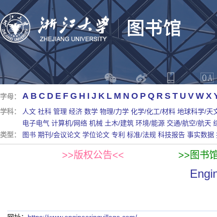
A
B
C
D
E
F
G
H
I
J
K
L
M
N
O
P
Q
R
S
T
U
V
W
X
字母：
学科：
人文
社科
管理
经济
数学
物理/力学
化学/化工/材料
地球科学/天
电子电气
计算机/网络
机械
土木/建筑
环境/能源
交通/航空/航天
类型：
图书
期刊/会议论文
学位论文
专利
标准/法规
科技报告
事实数据
>>版权公告<<
>>图书
Engi