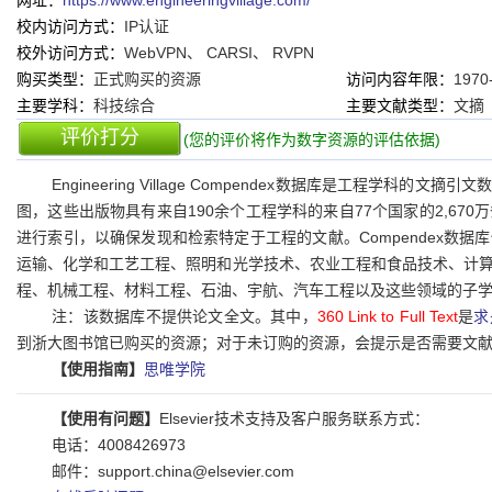
网址：
https://www.engineeringvillage.com/
校内访问方式：
IP认证
校外访问方式：
WebVPN、 CARSI、 RVPN
购买类型：
正式购买的资源
访问内容年限：
1970
主要学科：
科技综合
主要文献类型：
文摘
评价打分
(您的评价将作为数字资源的评估依据)
Engineering Village Compendex数据库是工程学
图，这些出版物具有来自190余个工程学科的来自77个国家的2,670
进行索引，以确保发现和检索特定于工程的文献。Compendex数
运输、化学和工艺工程、照明和光学技术、农业工程和食品技术、计
程、机械工程、材料工程、石油、宇航、汽车工程以及这些领域的子
注：该数据库不提供论文全文。其中，
360 Link to Full Text
是
求
到浙大图书馆已购买的资源；对于未订购的资源，会提示是否需要文
【使用指南】
思唯学院
【使用有问题】
Elsevier技术支持及客户服务联系方式：
电话：4008426973
邮件：support.china@elsevier.com