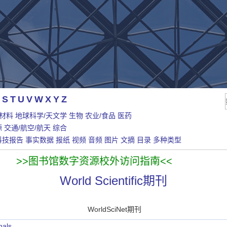
S
T
U
V
W
X
Y
Z
/材料
地球科学/天文学
生物
农业/食品
医药
源
交通/航空/航天
综合
科技报告
事实数据
报纸
视频
音频
图片
文摘
目录
多种类型
>>图书馆数字资源校外访问指南<<
World Scientific期刊
WorldSciNet期刊
nals