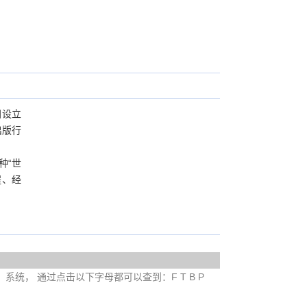
洲设立
出版行
种“世
程、经
e）系统， 通过点击以下字母都可以查到：F T B P