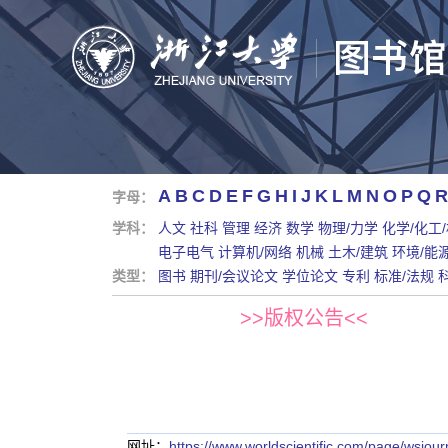
A
B
C
D
E
F
G
H
I
J
K
L
M
N
O
P
Q
R
字母：
学科：
人文
社科
管理
经济
数学
物理/力学
化学/化工
电子电气
计算机/网络
机械
土木/建筑
环境/能
类型：
图书
期刊/会议论文
学位论文
专利
标准/法规
>>版权公告<<
网址：
https://www.worldscientific.com/page/wsjour