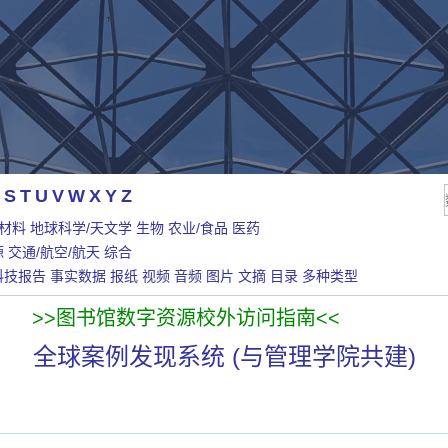
S
T
U
V
W
X
Y
Z
/材料
地球科学/天文学
生物
农业/食品
医药
源
交通/航空/航天
综合
科技报告
事实数据
报纸
视频
音频
图片
文摘
目录
多种类型
>>图书馆数字资源校外访问指南<<
全球案例发现系统 (与管理学院共建)