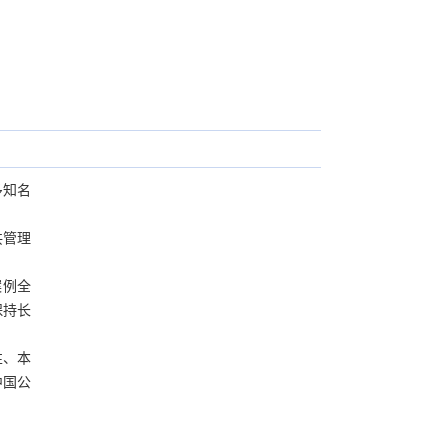
多知名
共管理
案例全
保持长
性、本
中国公