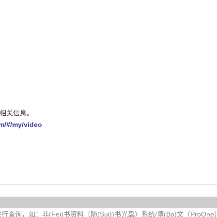
例相关信息。
m/#/my/video
询，如：非(Fei)书资料（随(Sui))书光盘）系统/博(Bo)文（ProOn