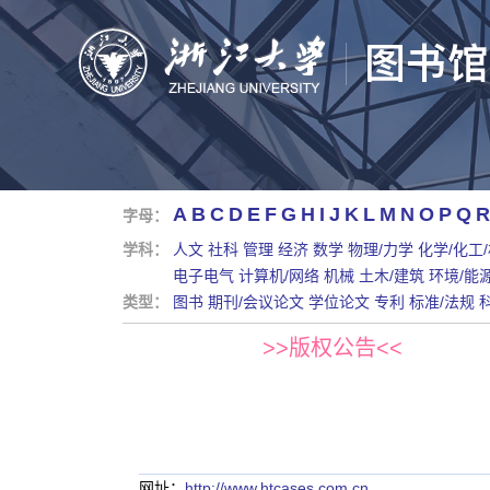
A
B
C
D
E
F
G
H
I
J
K
L
M
N
O
P
Q
R
字母：
学科：
人文
社科
管理
经济
数学
物理/力学
化学/化工
电子电气
计算机/网络
机械
土木/建筑
环境/能
类型：
图书
期刊/会议论文
学位论文
专利
标准/法规
>>版权公告<<
网址：
http://www.htcases.com.cn