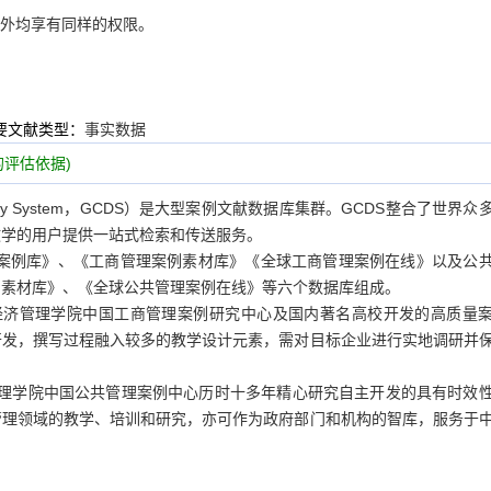
内外均享有同样的权限。
要文献类型：
事实数据
评估依据)
overy System，GCDS）是大型案例文献数据库集群。GCDS整合了世界众
教学的用户提供一站式检索和传送服务。
案例库》、《工商管理案例素材库》《全球工商管理案例在线》以及公
例素材库》、《全球公共管理案例在线》等六个数据库组成。
济管理学院中国工商管理案例研究中心及国内著名高校开发的高质量
开发，撰写过程融入较多的教学设计元素，需对目标企业进行实地调研并
理学院中国公共管理案例中心历时十多年精心研究自主开发的具有时效
管理领域的教学、培训和研究，亦可作为政府部门和机构的智库，服务于