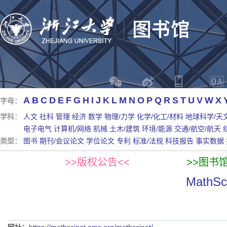
A
B
C
D
E
F
G
H
I
J
K
L
M
N
O
P
Q
R
S
T
U
V
W
X
字母：
学科：
人文
社科
管理
经济
数学
物理/力学
化学/化工/材料
地球科学/天
电子电气
计算机/网络
机械
土木/建筑
环境/能源
交通/航空/航天
类型：
图书
期刊/会议论文
学位论文
专利
标准/法规
科技报告
事实数据
>>版权公告<<
>>图书
Math