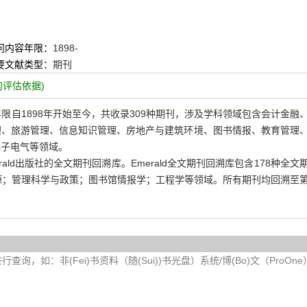
问内容年限：
1898-
要文献类型：
期刊
评估依据)
盖年限自1898年开始至今，共收录309种期刊，涉及学科领域包含会计金融
理、旅游管理、信息知识管理、房地产与建筑环境、图书情报、教育管理
电子电气等领域。
ald出版社的全文期刊回溯库。Emerald全文期刊回溯库包含178种全文
源；管理科学与政策；图书馆情报学；工程学等领域。所有期刊均回溯至
询，如：非(Fei)书资料（随(Sui))书光盘）系统/博(Bo)文（ProOn