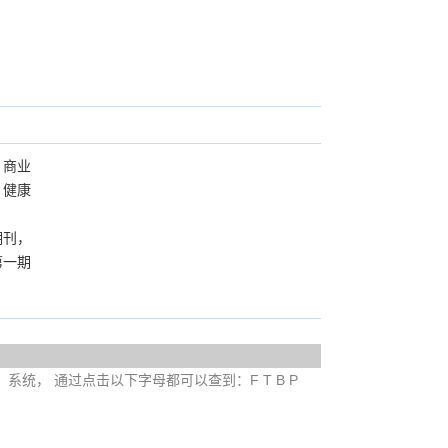
、商业
、健康
期刊，
第一期
e）系统， 通过点击以下字母都可以查到：F T B P