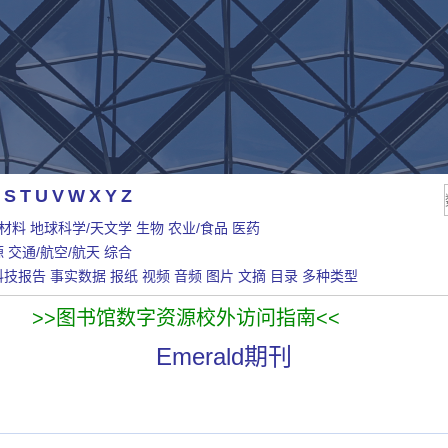
S
T
U
V
W
X
Y
Z
/材料
地球科学/天文学
生物
农业/食品
医药
源
交通/航空/航天
综合
科技报告
事实数据
报纸
视频
音频
图片
文摘
目录
多种类型
>>图书馆数字资源校外访问指南<<
Emerald期刊