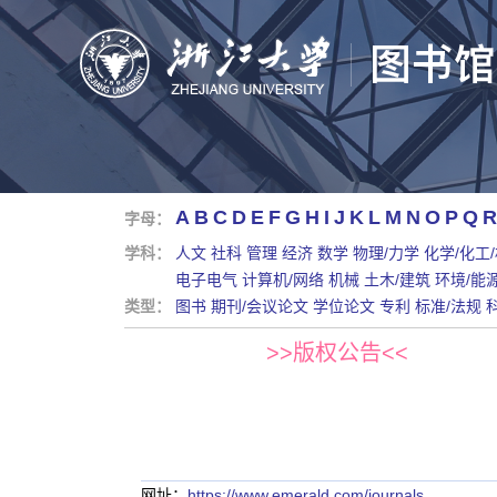
A
B
C
D
E
F
G
H
I
J
K
L
M
N
O
P
Q
R
字母：
学科：
人文
社科
管理
经济
数学
物理/力学
化学/化工
电子电气
计算机/网络
机械
土木/建筑
环境/能
类型：
图书
期刊/会议论文
学位论文
专利
标准/法规
>>版权公告<<
网址：
https://www.emerald.com/journals