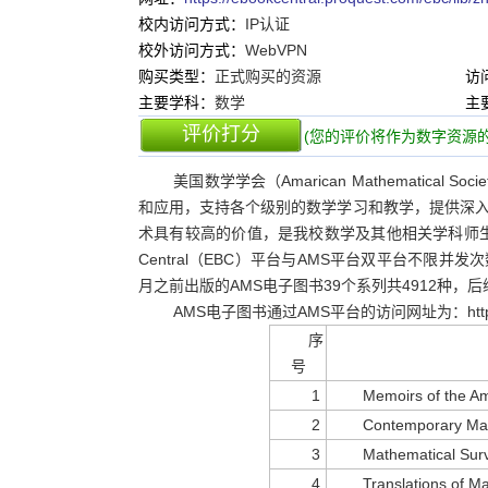
校内访问方式：
IP认证
校外访问方式：
WebVPN
购买类型：
正式购买的资源
访
主要学科：
数学
主
评价打分
(您的评价将作为数字资源的
美国数学学会（Amarican Mathematic
和应用，支持各个级别的数学学习和教学，提供深
术具有较高的价值，是我校数学及其他相关学科师生重要
Central（EBC）平台与AMS平台双平台不限并
月之前出版的AMS电子图书39个系列共4912种，
AMS电子图书通过AMS平台的访问网址为：https://ww
序
号
1
Memoirs of the Am
2
Contemporary Mat
3
Mathematical Su
4
Translations of 