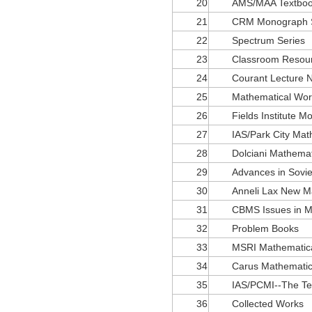
20
AMS/MAA Textboo
21
CRM Monograph S
22
Spectrum Series
23
Classroom Resour
24
Courant Lecture N
25
Mathematical Wor
26
Fields Institute 
27
IAS/Park City Mat
28
Dolciani Mathemat
29
Advances in Sovie
30
Anneli Lax New Ma
31
CBMS Issues in M
32
Problem Books
33
MSRI Mathematical
34
Carus Mathemati
35
IAS/PCMI--The Te
36
Collected Works