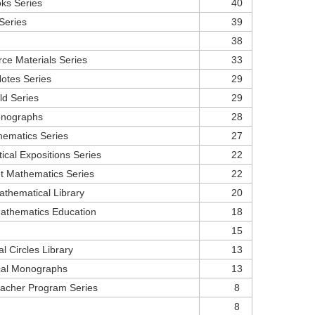
ks Series
40
eries
39
38
ce Materials Series
33
otes Series
29
ld Series
29
Monographs
28
hematics Series
27
ical Expositions Series
22
t Mathematics Series
22
thematical Library
20
athematics Education
18
15
 Circles Library
13
cal Monographs
13
acher Program Series
8
8