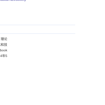
、理论
念和技
ook
4年5