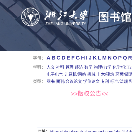
A
B
C
D
E
F
G
H
I
J
K
L
M
N
O
P
Q
R
字母：
学科：
人文
社科
管理
经济
数学
物理/力学
化学/化工
电子电气
计算机/网络
机械
土木/建筑
环境/能
类型：
图书
期刊/会议论文
学位论文
专利
标准/法规
>>版权公告<<
网址：
https://ebookcentral.proquest.com/ebc/li