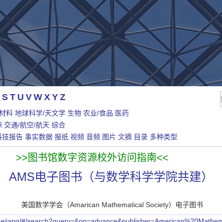
S
T
U
V
W
X
Y
Z
/材料
地球科学/天文学
生物
农业/食品
医药
源
交通/航空/航天
综合
科技报告
事实数据
报纸
视频
音频
图片
文摘
目录
多种类型
>>图书馆数字资源校外访问指南<<
AMS电子图书（与数学科学学院共建）
美国数学学会（Amarican Mathematical Society）电子图书
b/zhejiang/#/search?query=&op=advance&publisher=American%20Mathe