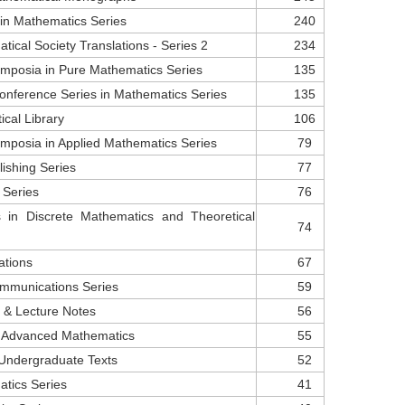
in Mathematics Series
240
ical Society Translations - Series 2
234
ymposia in Pure Mathematics Series
135
nference Series in Mathematics Series
135
cal Library
106
mposia in Applied Mathematics Series
79
ishing Series
77
 Series
76
 in Discrete Mathematics and Theoretical
74
ations
67
Communications Series
59
& Lecture Notes
56
n Advanced Mathematics
55
 Undergraduate Texts
52
atics Series
41