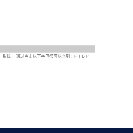
e）系统， 通过点击以下字母都可以查到：F T B P