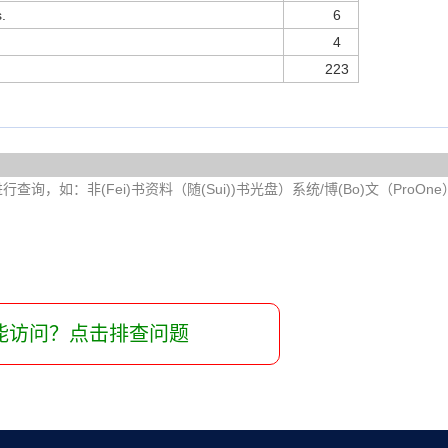
.
6
4
223
询，如：非(Fei)书资料（随(Sui))书光盘）系统/博(Bo)文（ProOn
能访问？点击排查问题