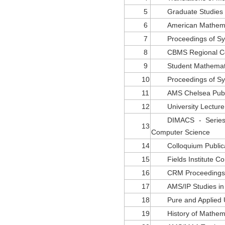
5
Graduate Studies 
6
American Mathemat
7
Proceedings of S
8
CBMS Regional Co
9
Student Mathemati
10
Proceedings of Sy
11
AMS Chelsea Publ
12
University Lecture
DIMACS - Series
13
Computer Science
14
Colloquium Public
15
Fields Institute 
16
CRM Proceedings 
17
AMS/IP Studies i
18
Pure and Applied
19
History of Mathem