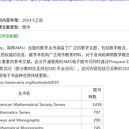
问内容年限：
2024.5之前
要文献类型：
图书
评估依据)
al Society，简称AMS）出版的数学丛书涵盖了广泛的数学主题，包括数学概念
入而权威的信息，被学术机构广泛用作教育材料，对于咨询和阐明数学概
的参考文献。此次开通使用的AMS电子图书可同时通过Proquest Eb
发次数访问（部分教材仅支持在EBC平台访问），访问内容包括已买断的202
后续电子书品种也将持续更新。
w.ams.org/books/prb/033
图书
丛书名
种数
erican Mathematical Society Series
1459
hematics Series
797
rveys and Monographs
290
Mathematical Monographs
245