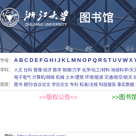
A
B
C
D
E
F
G
H
I
J
K
L
M
N
O
P
Q
R
S
T
U
V
W
X
字母：
学科：
人文
社科
管理
经济
数学
物理/力学
化学/化工/材料
地球科学/天
电子电气
计算机/网络
机械
土木/建筑
环境/能源
交通/航空/航天
类型：
图书
期刊/会议论文
学位论文
专利
标准/法规
科技报告
事实数据
>>版权公告<<
>>图书