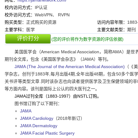
网址：
https://jamanetwork.com/
校内访问方式：
IP认证
校外访问方式：
WebVPN、 RVPN
购买类型：
正式购买的资源
访问内容年限：
1883
主要学科：
医学
主要文献类型：
期刊
评价打分
(您的评价将作为数字资源的评估依据)
美国医学会（American Medical Association，简称
期刊全文库，包含《美国医学会杂志》（JAMA）等刊。
JAMA (The Journal of the American Medical Association)
（《美
学杂志，创刊于1883年,每月出版4期,全年出版48期，包含50多个
关书评等类型文章.同时该杂志也向读者提供医学及卫生保健领域的非临床
等方面内容。该刊是国际上公认的四大医刊之一。
JAMA过刊全库（
1883-1997）
由NSTL订购。
图书馆订购了以下期刊：
JAMA
JAMA Cardiology
（2018年新订）
JAMA Dermatology
JAMA Facial Plastic Surgery