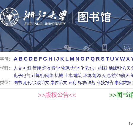
A
B
C
D
E
F
G
H
I
J
K
L
M
N
O
P
Q
R
S
T
U
V
W
X
字母：
学科：
人文
社科
管理
经济
数学
物理/力学
化学/化工/材料
地球科学/天
电子电气
计算机/网络
机械
土木/建筑
环境/能源
交通/航空/航天
类型：
图书
期刊/会议论文
学位论文
专利
标准/法规
科技报告
事实数据
>>版权公告<<
>>图书
L