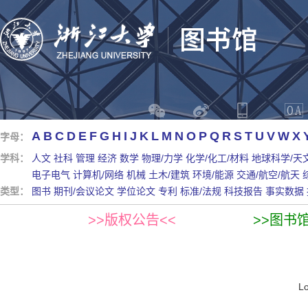
A
B
C
D
E
F
G
H
I
J
K
L
M
N
O
P
Q
R
S
T
U
V
W
X
字母：
学科：
人文
社科
管理
经济
数学
物理/力学
化学/化工/材料
地球科学/天
电子电气
计算机/网络
机械
土木/建筑
环境/能源
交通/航空/航天
类型：
图书
期刊/会议论文
学位论文
专利
标准/法规
科技报告
事实数据
>>版权公告<<
>>图书
L