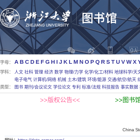
A
B
C
D
E
F
G
H
I
J
K
L
M
N
O
P
Q
R
S
T
U
V
W
X
字母：
学科：
人文
社科
管理
经济
数学
物理/力学
化学/化工/材料
地球科学/天
电子电气
计算机/网络
机械
土木/建筑
环境/能源
交通/航空/航天
类型：
图书
期刊/会议论文
学位论文
专利
标准/法规
科技报告
事实数据
>>版权公告<<
>>图书
China St