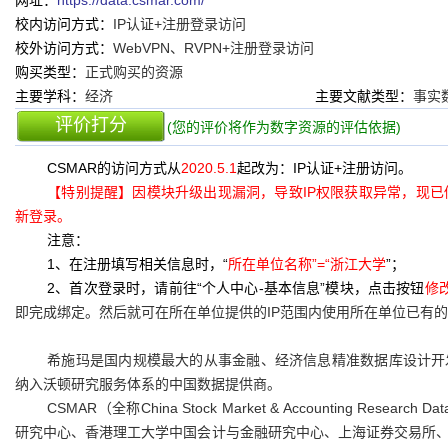
网址：
https://data.csmar.com/
校内访问方式：
IP认证+注册登录访问
校外访问方式：
WebVPN、RVPN+注册登录访问
购买类型：
正式购买的资源
主要学科：
经济
主要文献类型：
事实
评价打分
(您的评价将作为数字资源的评估依据)
CSMAR的访问方式从
2020.5.1
起改为：IP认证+注册访问。
【特别提醒】因模块升级出现漏洞，导致IP权限获取异常，现已修复。
新登录。
注意：
1、在注册填写相关信息时，“
所在单位名称”=“浙江大学
”；
2、首次登录时，请前往“个人中心-基本信息”模块，点击按钮
修
即完成绑定。然后就可在所在单位提供的IP范围内使用所在单位已有的
希施玛是国内规模最大的从事金融、经济信息精准数据库设计开
纳入沃顿研究服务体系的中国数据提供商。
CSMAR（全称China Stock Market & Accounting R
研究中心、香港理工大学中国会计与金融研究中心、上海证券交易所