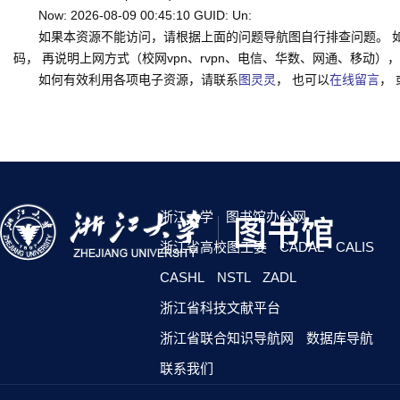
Now: 2026-08-09 00:45:10 GUID: Un:
如果本资源不能访问，请根据上面的问题导航图自行排查问题。 
码， 再说明上网方式（校网vpn、rvpn、电信、华数、网通、移动），一并
如何有效利用各项电子资源，请联系
图灵灵
， 也可以
在线留言
，
浙江大学
图书馆办公网
浙江省高校图工委
CADAL
CALIS
CASHL
NSTL
ZADL
浙江省科技文献平台
浙江省联合知识导航网
数据库导航
联系我们