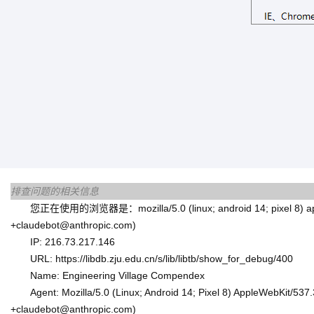
排查问题的相关信息
您正在使用的浏览器是：mozilla/5.0 (linux; android 14; pixel 8) applewe
+claudebot@anthropic.com)
IP: 216.73.217.146
URL: https://libdb.zju.edu.cn/s/lib/libtb/show_for_debug/400
Name: Engineering Village Compendex
Agent: Mozilla/5.0 (Linux; Android 14; Pixel 8) AppleWebKit/53
+claudebot@anthropic.com)