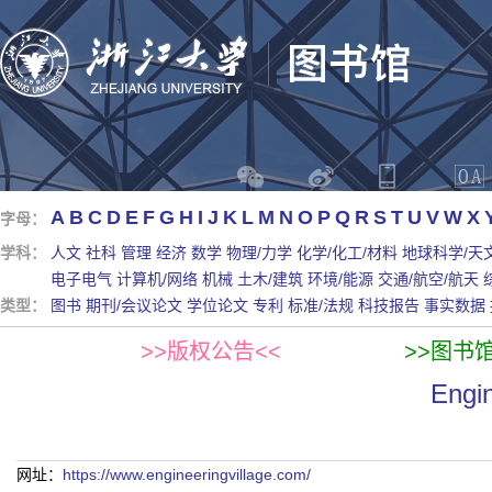
A
B
C
D
E
F
G
H
I
J
K
L
M
N
O
P
Q
R
S
T
U
V
W
X
字母：
学科：
人文
社科
管理
经济
数学
物理/力学
化学/化工/材料
地球科学/天
电子电气
计算机/网络
机械
土木/建筑
环境/能源
交通/航空/航天
类型：
图书
期刊/会议论文
学位论文
专利
标准/法规
科技报告
事实数据
>>版权公告<<
>>图书
Engi
网址：
https://www.engineeringvillage.com/