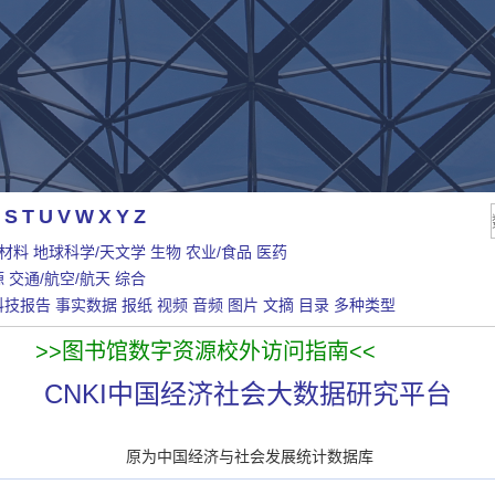
S
T
U
V
W
X
Y
Z
/材料
地球科学/天文学
生物
农业/食品
医药
源
交通/航空/航天
综合
科技报告
事实数据
报纸
视频
音频
图片
文摘
目录
多种类型
>>图书馆数字资源校外访问指南<<
CNKI中国经济社会大数据研究平台
原为中国经济与社会发展统计数据库