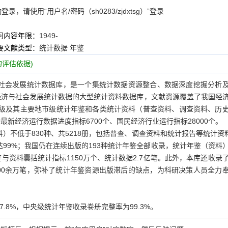
录，请使用“用户名/密码（sh0283/zjdxtsg）”登录
问内容年限：
1949-
要文献类型：
统计数据 年鉴
评估依据)
社会发展统计数据库，是一个集统计数据资源整合、数据深度挖掘分析
经济与社会发展统计数据的大型统计资料数据库，文献资源覆盖了我国经
省级及其主要地市级统计年鉴和各类统计资料（普查资料、调查资料、历
新经济运行数据进度指标6700个、国民经济行业运行指标28000个。
不低于830种、共5218册，包括普查、调查资料和统计报告等统计资料
达99%；我国仍在连续出版的193种统计年鉴全部收录，统计年鉴（资料
资料囊括统计指标1150万个、统计数据2.7亿笔。此外，本库还收录
00余万笔，弥补了统计年鉴资源出版滞后的缺点，为科研决策人员全力
.8%，中央级统计年鉴收录卷册完整率为99.3%。