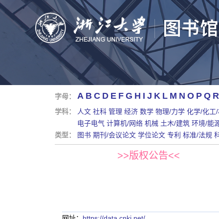
A
B
C
D
E
F
G
H
I
J
K
L
M
N
O
P
Q
R
字母：
学科：
人文
社科
管理
经济
数学
物理/力学
化学/化工
电子电气
计算机/网络
机械
土木/建筑
环境/能
类型：
图书
期刊/会议论文
学位论文
专利
标准/法规
>>版权公告<<
网址：
https://data.cnki.net/