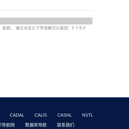
e）系统， 通过点击以下字母都可以查到：F T B P
CADAL
CALIS
CASHL
NSTL
识导航网
数据库导航
联系我们