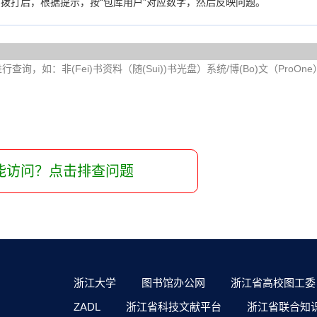
88，拨打后，根据提示，按“包库用户”对应数字，然后反映问题。
询，如：非(Fei)书资料（随(Sui))书光盘）系统/博(Bo)文（ProOn
能访问？点击排查问题
浙江大学
图书馆办公网
浙江省高校图工委
ZADL
浙江省科技文献平台
浙江省联合知