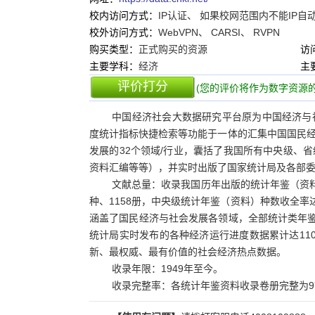
校内访问方式：
IP认证、 如果校网范围内不能IP自动登
校外访问方式：
WebVPN、 CARSI、 RVPN
购买类型：
正式购买的资源
访
主要学科：
经济
主
评价打分
(您的评价将作为数字资源的
中国经济社会大数据研究平台原为中国经济与
度统计指标快捷检索等功能于一体的汇集中国国民
发展的32个领域/行业，囊括了我国所有中央级、
资料汇编等等），并实时出版了国家统计局及各部委最
文献总量：收录我国历年出版的统计年鉴（资料）
种、1158册，中央级统计年鉴（资料）种数收全率
涵盖了国民经济与社会发展各领域，全部统计类年鉴与
统计局实时发布的各种经济运行进度数据累计达11
新、最权威、最有价值的社会经济热点数据。
收录年限：1949年至今。
收录完整率：各统计年鉴资料收录卷册完整为97