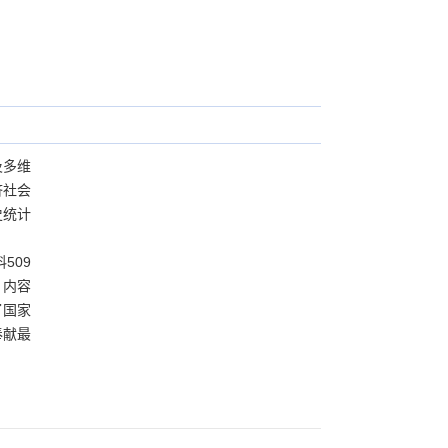
及多维
济社会
史统计
509
）内容
了国家
奉献最