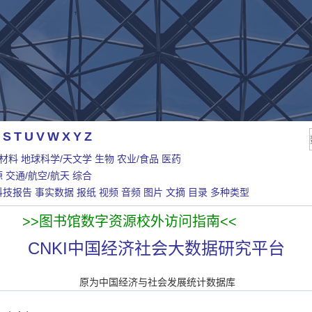
S
T
U
V
W
X
Y
Z
/材料
地球科学/天文学
生物
农业/食品
医药
源
交通/航空/航天
综合
科技报告
事实数据
报纸
视频
音频
图片
文摘
目录
多种类型
>>图书馆数字资源校外访问指南<<
CNKI中国经济社会大数据研究平台
原为中国经济与社会发展统计数据库