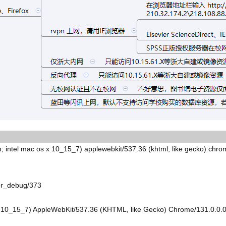
ac os x 10_15_7) applewebkit/537.36 (khtml, like gecko) chrome/1
_for_debug/373
 X 10_15_7) AppleWebKit/537.36 (KHTML, like Gecko) Chrome/131.0.0.0 