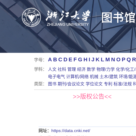
A
B
C
D
E
F
G
H
I
J
K
L
M
N
O
P
Q
R
字母：
学科：
人文
社科
管理
经济
数学
物理/力学
化学/化工
电子电气
计算机/网络
机械
土木/建筑
环境/能
类型：
图书
期刊/会议论文
学位论文
专利
标准/法规
>>版权公告<<
网址：
https://data.cnki.net/