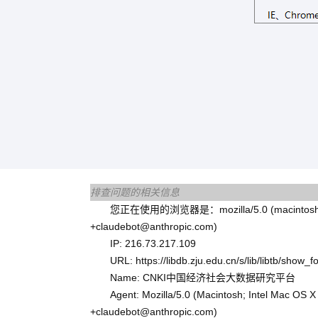
排查问题的相关信息
您正在使用的浏览器是：mozilla/5.0 (macintosh; intel m
+claudebot@anthropic.com)
IP: 216.73.217.109
URL: https://libdb.zju.edu.cn/s/lib/libtb/show
Name: CNKI中国经济社会大数据研究平台
Agent: Mozilla/5.0 (Macintosh; Intel Mac OS
+claudebot@anthropic.com)