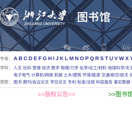
A
B
C
D
E
F
G
H
I
J
K
L
M
N
O
P
Q
R
S
T
U
V
W
X
字母：
学科：
人文
社科
管理
经济
数学
物理/力学
化学/化工/材料
地球科学/天
电子电气
计算机/网络
机械
土木/建筑
环境/能源
交通/航空/航天
类型：
图书
期刊/会议论文
学位论文
专利
标准/法规
科技报告
事实数据
>>版权公告<<
>>图书