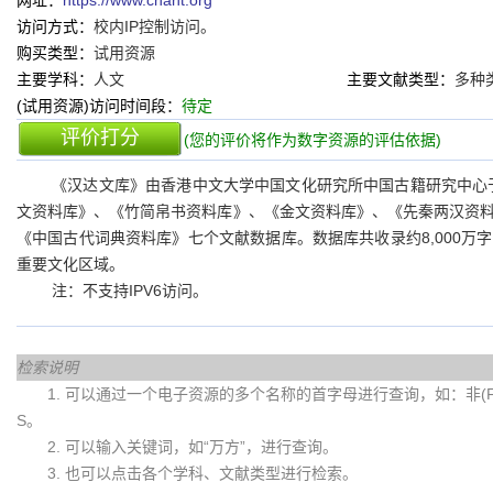
网址：
https://www.chant.org
访问方式：
校内IP控制访问。
购买类型：
试用资源
主要学科：
人文
主要文献类型：
多种
(试用资源)访问时间段：
待定
评价打分
(您的评价将作为数字资源的评估依据)
《汉达文库》由香港中文大学中国文化研究所中国古籍研究中心于
文资料库》、《竹简帛书资料库》、《金文资料库》、《先秦两汉资
《中国古代词典资料库》七个文献数据库。数据库共收录约8,000
重要文化区域。
注：不支持IPV6访问。
检索说明
1. 可以通过一个电子资源的多个名称的首字母进行查询，如：非(Fei)
S。
2. 可以输入关键词，如“万方”，进行查询。
3. 也可以点击各个学科、文献类型进行检索。