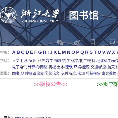
A
B
C
D
E
F
G
H
I
J
K
L
M
N
O
P
Q
R
S
T
U
V
W
X
字母：
学科：
人文
社科
管理
经济
数学
物理/力学
化学/化工/材料
地球科学/天
电子电气
计算机/网络
机械
土木/建筑
环境/能源
交通/航空/航天
类型：
图书
期刊/会议论文
学位论文
专利
标准/法规
科技报告
事实数据
>>版权公告<<
>>图书