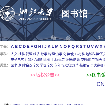
A
B
C
D
E
F
G
H
I
J
K
L
M
N
O
P
Q
R
S
T
U
V
W
X
字母：
学科：
人文
社科
管理
经济
数学
物理/力学
化学/化工/材料
地球科学/天
电子电气
计算机/网络
机械
土木/建筑
环境/能源
交通/航空/航天
类型：
图书
期刊/会议论文
学位论文
专利
标准/法规
科技报告
事实数据
>>版权公告<<
>>图书
C