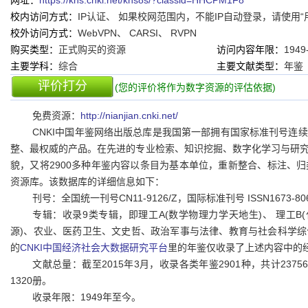
网址：
https://kns.cnki.net/kns8s/?classid=HHCPM1F8
校内访问方式：
IP认证、 如果校网范围内，不能IP自动登录，请使用“用户名/
校外访问方式：
WebVPN、 CARSI、 RVPN
购买类型：
正式购买的资源
访问内容年限：
1949
主要学科：
综合
主要文献类型：
年鉴
评价打分
(您的评价将作为数字资源的评估依据)
免费资源：
http://nianjian.cnki.net/
CNKI中国年鉴网络出版总库是我国第一部拥有国家标准刊号连
整、最权威的产品。在先进的专业检索、知识挖掘、数字化学习与研
貌，又将2900多种年鉴内容以条目为基本单位，重新整合、标注、
资源库。该数据库的详细信息如下：
刊号：全国统一刊号CN11-9126/Z，国际标准刊号 ISSN1673-80
专辑：收录9类专辑，即理工A(数学物理力学天地生)、 理工B
源)、农业、医药卫生、文史哲、政治军事与法律、教育与社会科学
的
CNKI中国经济社会大数据研究平台
里的年鉴仅收录了上述内容中的
文献总量：截至2015年3月，收录各类年鉴2901种，共计237
1320册。
收录年限：1949年至今。