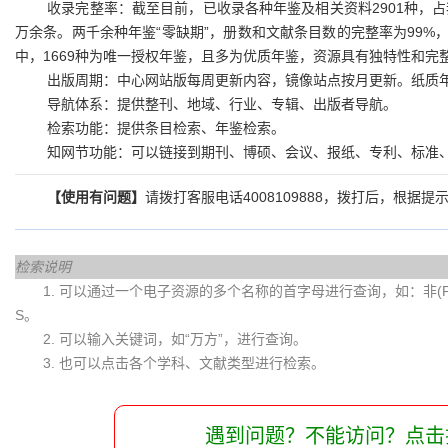
收录完整率：截至目前，已收录各种年鉴及相关资料2901种，占我
万余条。两千余种年鉴“零缺期”，册数和文献条目数的完整率为99%，
中，1669种为唯一授权年鉴，且多为优质年鉴，资源具有独特性和完
出版周期：中心网站版每周更新内容，镜像站点按月更新。纸质年
导航体系：提供整刊、地域、行业、专辑、出版者导航。
检索功能：提供条目检索、年鉴检索。
知网节功能：可以链接到期刊、博硕、会议、报纸、专利、标准
【使用有问题】
请拨打客服电话4008109888，拨打后，根据
检索说明
1. 可以通过一个电子资源的多个名称的首字母进行查询，如：非(Fei)
S。
2. 可以输入关键词，如“万方”，进行查询。
3. 也可以点击各个学科、文献类型进行检索。
遇到问题？不能访问？点击