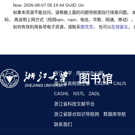
Now: 2026-08-07 05:19:44 GUID: Un:
如果本资源不能访问，请根据上面的问题导航图自行排查问题。 
码， 再说明上网方式（校网vpn、rvpn、电信、华数、网通、移动），一并
如何有效利用各项电子资源，请联系
图灵灵
， 也可以
在线留言
，
浙江大学
图书馆办公网
浙江省高校图工委
CADAL
CALIS
CASHL
NSTL
ZADL
浙江省科技文献平台
浙江省联合知识导航网
数据库导航
联系我们