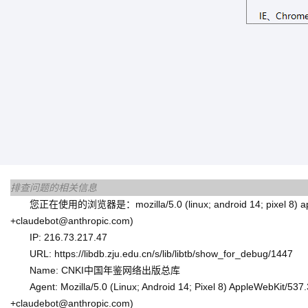
排查问题的相关信息
您正在使用的浏览器是：mozilla/5.0 (linux; android 14; pixel 8) applewe
+claudebot@anthropic.com)
IP: 216.73.217.47
URL: https://libdb.zju.edu.cn/s/lib/libtb/show_for_debug/1447
Name: CNKI中国年鉴网络出版总库
Agent: Mozilla/5.0 (Linux; Android 14; Pixel 8) AppleWebKit/53
+claudebot@anthropic.com)