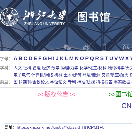
A
B
C
D
E
F
G
H
I
J
K
L
M
N
O
P
Q
R
S
T
U
V
W
X
字母：
学科：
人文
社科
管理
经济
数学
物理/力学
化学/化工/材料
地球科学/天
电子电气
计算机/网络
机械
土木/建筑
环境/能源
交通/航空/航天
类型：
图书
期刊/会议论文
学位论文
专利
标准/法规
科技报告
事实数据
>>版权公告<<
>>图书
C
网址：
https://kns.cnki.net/kns8s/?classid=HHCPM1F8