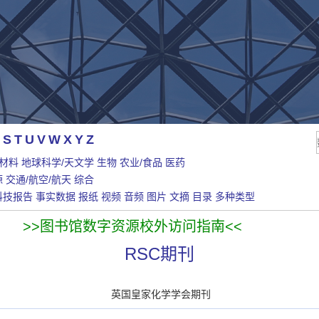
S
T
U
V
W
X
Y
Z
/材料
地球科学/天文学
生物
农业/食品
医药
源
交通/航空/航天
综合
科技报告
事实数据
报纸
视频
音频
图片
文摘
目录
多种类型
>>图书馆数字资源校外访问指南<<
RSC期刊
英国皇家化学学会期刊