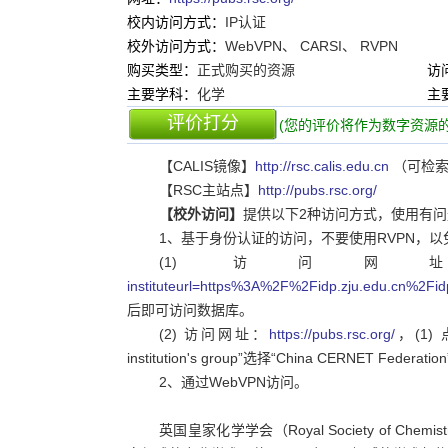
校内访问方式：
IP认证
校外访问方式：
WebVPN、 CARSI、 RVPN
购买类型：
正式购买的资源
访
主要学科：
化学
主
评价打分
(您的评价将作为数字资源的
【CALIS镜像】
http://rsc.calis.edu.cn
（可检索
【RSC主站点】
http://pubs.rsc.org/
【校外访问】
提供以下2种访问方式，使用有问题，
1、基于身份认证的访问，不要使用RVPN，
(1) 访问
instituteurl=https%3A%2F%2Fidp.zju.edu.cn%2Fi
后即可访问数据库。
(2) 访问网址：
https://pubs.rsc.org/
，(1) 点
institution's group”选择“China CERNET Fe
2、通过WebVPN访问。
英国皇家化学学会（Royal Society of C