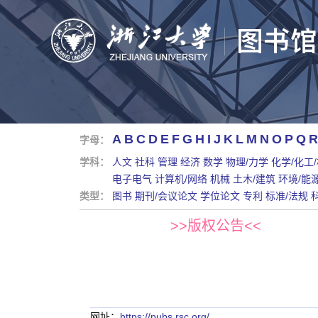
A
B
C
D
E
F
G
H
I
J
K
L
M
N
O
P
Q
R
字母：
学科：
人文
社科
管理
经济
数学
物理/力学
化学/化工
电子电气
计算机/网络
机械
土木/建筑
环境/能
类型：
图书
期刊/会议论文
学位论文
专利
标准/法规
>>版权公告<<
网址：
https://pubs.rsc.org/