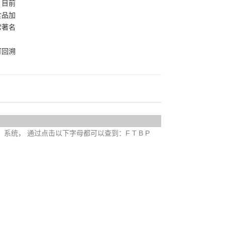
，目前
食品加
非常著名
可回溯
e）系统， 通过点击以下字母都可以查到：F T B P