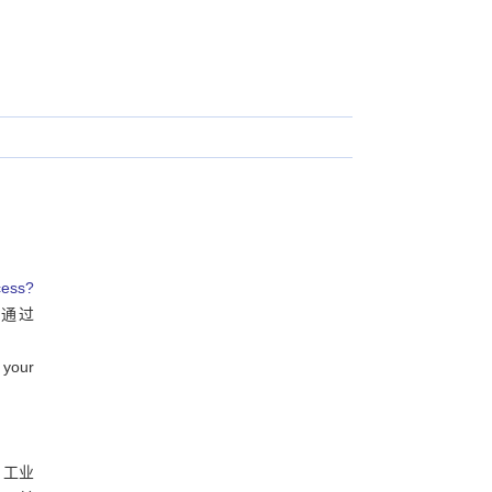
cess?
通过
your
、工业