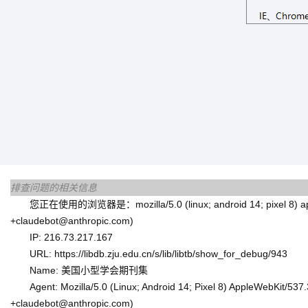
排查问题的相关信息
您正在使用的浏览器是：mozilla/5.0 (linux; android 14; pixel 8) applewe
+claudebot@anthropic.com)
IP: 216.73.217.167
URL: https://libdb.zju.edu.cn/s/lib/libtb/show_for_debug/943
Name: 美国小型学会期刊集
Agent: Mozilla/5.0 (Linux; Android 14; Pixel 8) AppleWebKit/53
+claudebot@anthropic.com)