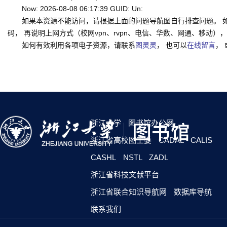
Now: 2026-08-08 06:17:39 GUID: Un:
如果本资源不能访问，请根据上面的问题导航图自行排查问题。 
码， 再说明上网方式（校网vpn、rvpn、电信、华数、网通、移动），一并
如何有效利用各项电子资源，请联系
图灵灵
， 也可以
在线留言
，
浙江大学
图书馆办公网
浙江省高校图工委
CADAL
CALIS
CASHL
NSTL
ZADL
浙江省科技文献平台
浙江省联合知识导航网
数据库导航
联系我们