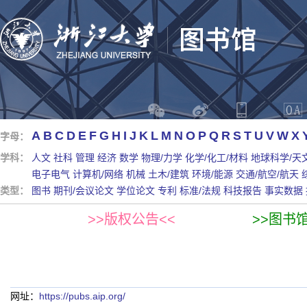
A
B
C
D
E
F
G
H
I
J
K
L
M
N
O
P
Q
R
S
T
U
V
W
X
字母：
学科：
人文
社科
管理
经济
数学
物理/力学
化学/化工/材料
地球科学/天
电子电气
计算机/网络
机械
土木/建筑
环境/能源
交通/航空/航天
类型：
图书
期刊/会议论文
学位论文
专利
标准/法规
科技报告
事实数据
>>版权公告<<
>>图书
网址：
https://pubs.aip.org/