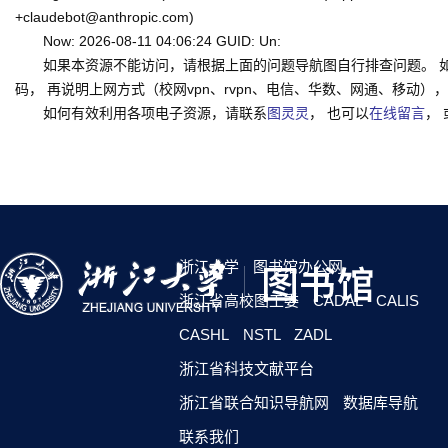
+claudebot@anthropic.com)
Now: 2026-08-11 04:06:24 GUID: Un:
如果本资源不能访问，请根据上面的问题导航图自行排查问题。 
码， 再说明上网方式（校网vpn、rvpn、电信、华数、网通、移动），一并
如何有效利用各项电子资源，请联系
图灵灵
， 也可以
在线留言
，
浙江大学
图书馆办公网
浙江省高校图工委
CADAL
CALIS
CASHL
NSTL
ZADL
浙江省科技文献平台
浙江省联合知识导航网
数据库导航
联系我们