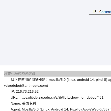
排查问题的相关信息
您正在使用的浏览器是：mozilla/5.0 (linux; android 14; pixel 8) applewe
+claudebot@anthropic.com)
IP: 216.73.216.52
URL: https://libdb.zju.edu.cn/s/lib/libtb/show_for_debug/461
Name: 美国专利
Agent: Mozilla/5.0 (Linux; Android 14; Pixel 8) AppleWebKit/53