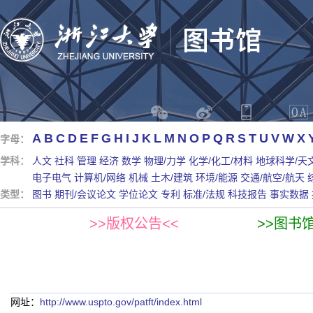
A
B
C
D
E
F
G
H
I
J
K
L
M
N
O
P
Q
R
S
T
U
V
W
X
字母：
学科：
人文
社科
管理
经济
数学
物理/力学
化学/化工/材料
地球科学/天
电子电气
计算机/网络
机械
土木/建筑
环境/能源
交通/航空/航天
类型：
图书
期刊/会议论文
学位论文
专利
标准/法规
科技报告
事实数据
>>版权公告<<
>>图书
网址：
http://www.uspto.gov/patft/index.html