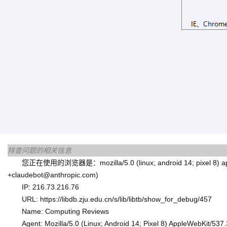
排查问题的相关信息
您正在使用的浏览器是：mozilla/5.0 (linux; android 14; pixel 8) applewe
+claudebot@anthropic.com)
IP: 216.73.216.76
URL: https://libdb.zju.edu.cn/s/lib/libtb/show_for_debug/457
Name: Computing Reviews
Agent: Mozilla/5.0 (Linux; Android 14; Pixel 8) AppleWebKit/53