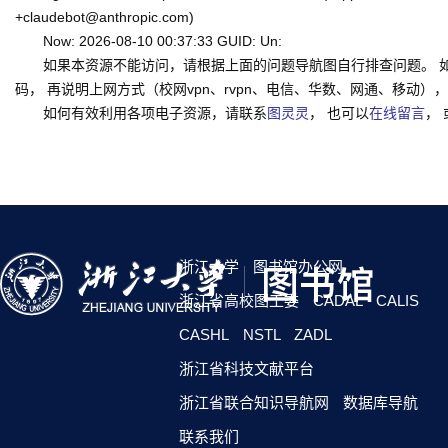
+claudebot@anthropic.com)
Now: 2026-08-10 00:37:33 GUID: Un:
如果本资源不能访问，请根据上面的问题导航图自行排查问题。 
码， 再说明上网方式（校网vpn、rvpn、电信、华数、网通、移动），一并
如何有效利用各项电子资源，请联系
图灵灵
， 也可以
在线留言
，
浙江大学
图书馆办公网
浙江省高校图工委
CADAL
CALIS
CASHL
NSTL
ZADL
浙江省科技文献平台
浙江省联合知识导航网
数据库导航
联系我们