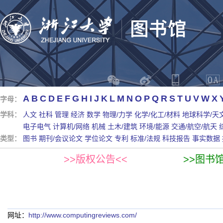
A
B
C
D
E
F
G
H
I
J
K
L
M
N
O
P
Q
R
S
T
U
V
W
X
字母：
学科：
人文
社科
管理
经济
数学
物理/力学
化学/化工/材料
地球科学/天
电子电气
计算机/网络
机械
土木/建筑
环境/能源
交通/航空/航天
类型：
图书
期刊/会议论文
学位论文
专利
标准/法规
科技报告
事实数据
>>版权公告<<
>>图书
网址：
http://www.computingreviews.com/