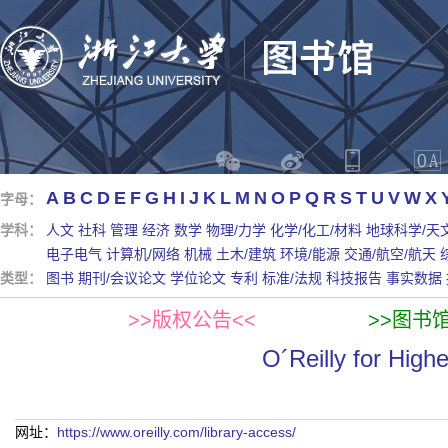
A
B
C
D
E
F
G
H
I
J
K
L
M
N
O
P
Q
R
S
T
U
V
W
X
字母：
学科：
人文
社科
管理
经济
数学
物理/力学
化学/化工/材料
地球科学/天
电子电气
计算机/网络
机械
土木/建筑
环境/能源
交通/航空/航天
类型：
图书
期刊/会议论文
学位论文
专利
标准/法规
科技报告
事实数据
>>版权公告<<
>>图书
O´Reilly for Hig
网址：
https://www.oreilly.com/library-access/