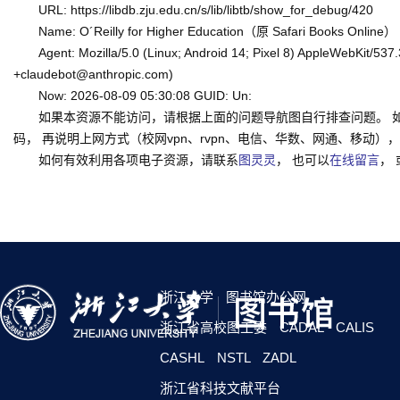
URL: https://libdb.zju.edu.cn/s/lib/libtb/show_for_debug/420
Name: O´Reilly for Higher Education（原 Safari Books Online）
Agent: Mozilla/5.0 (Linux; Android 14; Pixel 8) AppleWebKit/53
+claudebot@anthropic.com)
Now: 2026-08-09 05:30:08 GUID: Un:
如果本资源不能访问，请根据上面的问题导航图自行排查问题。 
码， 再说明上网方式（校网vpn、rvpn、电信、华数、网通、移动），一并
如何有效利用各项电子资源，请联系
图灵灵
， 也可以
在线留言
，
浙江大学
图书馆办公网
浙江省高校图工委
CADAL
CALIS
CASHL
NSTL
ZADL
浙江省科技文献平台