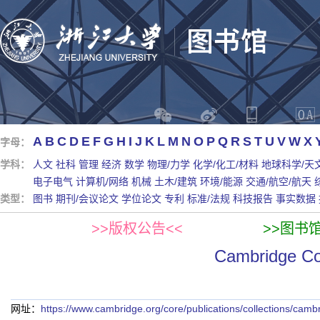
A
B
C
D
E
F
G
H
I
J
K
L
M
N
O
P
Q
R
S
T
U
V
W
X
字母：
学科：
人文
社科
管理
经济
数学
物理/力学
化学/化工/材料
地球科学/天
电子电气
计算机/网络
机械
土木/建筑
环境/能源
交通/航空/航天
类型：
图书
期刊/会议论文
学位论文
专利
标准/法规
科技报告
事实数据
>>版权公告<<
>>图书
Cambridge
网址：
https://www.cambridge.org/core/publications/collections/cam