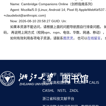
Name: Cambridge Companions Online（剑桥指南系列）
Agent: Mozilla/5.0 (Linux; Android 14; Pixel 8) AppleWebKit/53
+claudebot@anthropic.com)
Now: 2026-08-10 20:58:27 GUID: Un:
如果本资源不能访问，请根据上面的问题导航图自行排查问题。 
码， 再说明上网方式（校网vpn、rvpn、电信、华数、网通、移动），一并
如何有效利用各项电子资源，请联系
图灵灵
， 也可以
在线留言
，
浙江大学
图书馆办公网
浙江省高校图工委
CADAL
CALIS
CASHL
NSTL
ZADL
浙江省科技文献平台