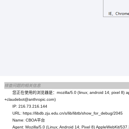
排查问题的相关信息
您正在使用的浏览器是：mozilla/5.0 (linux; android 14; pixel 8) applewe
+claudebot@anthropic.com)
IP: 216.73.216.144
URL: https://libdb.zju.edu.cn/s/lib/libtb/show_for_debug/2045
Name: CBOA平台
Agent: Mozilla/5.0 (Linux; Android 14; Pixel 8) AppleWebKit/53