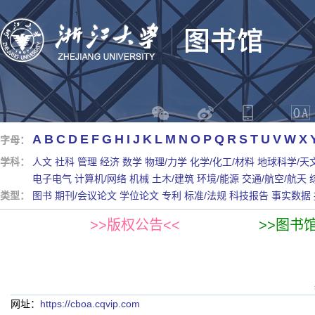
A
B
C
D
E
F
G
H
I
J
K
L
M
N
O
P
Q
R
S
T
U
V
W
X
字母：
学科：
人文
社科
管理
经济
数学
物理/力学
化学/化工/材料
地球科学/天
电子电气
计算机/网络
机械
土木/建筑
环境/能源
交通/航空/航天
类型：
图书
期刊/会议论文
学位论文
专利
标准/法规
科技报告
事实数据
>>版权公告<<
>>图书
网址：
https://cboa.cqvip.com