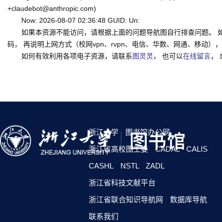
+claudebot@anthropic.com)
Now: 2026-08-07 02:36:48 GUID: Un:
如果本资源不能访问，请根据上面的问题导航图自行排查问题。 
码， 再说明上网方式（校网vpn、rvpn、电信、华数、网通、移动），一并
如何有效利用各项电子资源，请联系
图灵灵
， 也可以
在线留言
，
浙江大学
图书馆办公网
浙江省高校图工委
CADAL
CALIS
CASHL
NSTL
ZADL
浙江省科技文献平台
浙江省联合知识导航网
数据库导航
联系我们