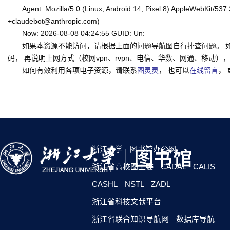
Agent: Mozilla/5.0 (Linux; Android 14; Pixel 8) AppleWebKit/53
+claudebot@anthropic.com)
Now: 2026-08-08 04:24:55 GUID: Un:
如果本资源不能访问，请根据上面的问题导航图自行排查问题。 
码， 再说明上网方式（校网vpn、rvpn、电信、华数、网通、移动），一并
如何有效利用各项电子资源，请联系
图灵灵
， 也可以
在线留言
，
浙江大学
图书馆办公网
浙江省高校图工委
CADAL
CALIS
CASHL
NSTL
ZADL
浙江省科技文献平台
浙江省联合知识导航网
数据库导航