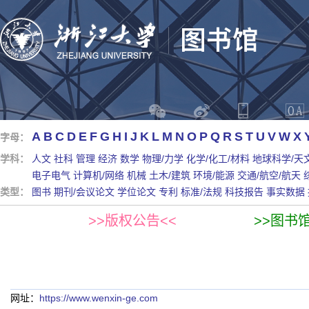
A
B
C
D
E
F
G
H
I
J
K
L
M
N
O
P
Q
R
S
T
U
V
W
X
字母：
学科：
人文
社科
管理
经济
数学
物理/力学
化学/化工/材料
地球科学/天
电子电气
计算机/网络
机械
土木/建筑
环境/能源
交通/航空/航天
类型：
图书
期刊/会议论文
学位论文
专利
标准/法规
科技报告
事实数据
>>版权公告<<
>>图书
网址：
https://www.wenxin-ge.com