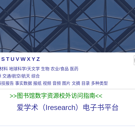
S
T
U
V
W
X
Y
Z
/材料
地球科学/天文学
生物
农业/食品
医药
源
交通/航空/航天
综合
科技报告
事实数据
报纸
视频
音频
图片
文摘
目录
多种类型
>>图书馆数字资源校外访问指南<<
爱学术（Iresearch）电子书平台