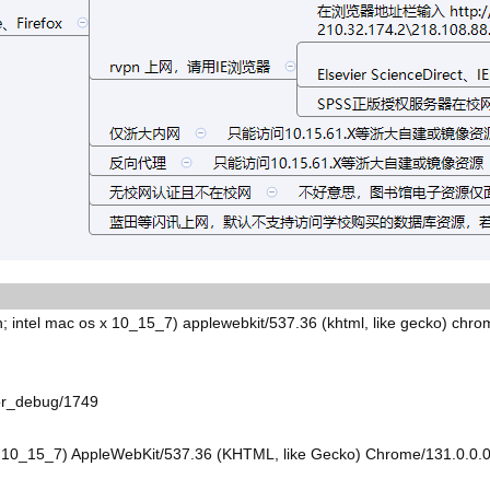
ac os x 10_15_7) applewebkit/537.36 (khtml, like gecko) chrome/1
_for_debug/1749
 X 10_15_7) AppleWebKit/537.36 (KHTML, like Gecko) Chrome/131.0.0.0 