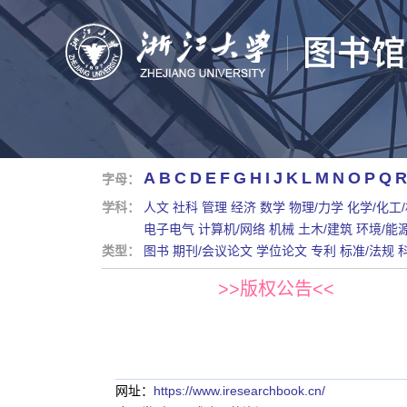
A
B
C
D
E
F
G
H
I
J
K
L
M
N
O
P
Q
R
字母：
学科：
人文
社科
管理
经济
数学
物理/力学
化学/化工
电子电气
计算机/网络
机械
土木/建筑
环境/能
类型：
图书
期刊/会议论文
学位论文
专利
标准/法规
>>版权公告<<
网址：
https://www.iresearchbook.cn/