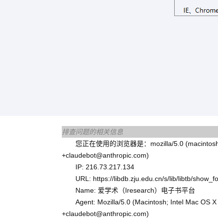
排查问题的相关信息
您正在使用的浏览器是：mozilla/5.0 (macintosh; intel m
+claudebot@anthropic.com)
IP: 216.73.217.134
URL: https://libdb.zju.edu.cn/s/lib/libtb/show
Name: 爱学术（Iresearch）电子书平台
Agent: Mozilla/5.0 (Macintosh; Intel Mac OS
+claudebot@anthropic.com)