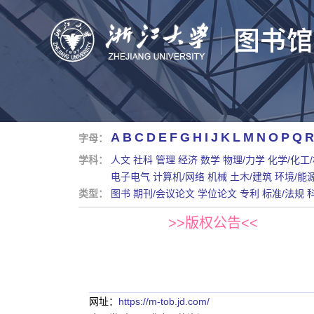
A
B
C
D
E
F
G
H
I
J
K
L
M
N
O
P
Q
R
字母：
学科：
人文
社科
管理
经济
数学
物理/力学
化学/化工
电子电气
计算机/网络
机械
土木/建筑
环境/能
类型：
图书
期刊/会议论文
学位论文
专利
标准/法规
>>版权公告<<
网址：
https://m-tob.jd.com/