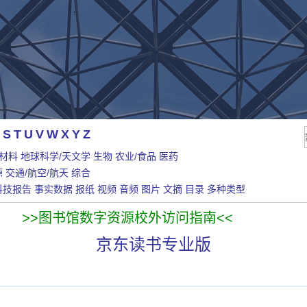
S
T
U
V
W
X
Y
Z
/材料
地球科学/天文学
生物
农业/食品
医药
源
交通/航空/航天
综合
科技报告
事实数据
报纸
视频
音频
图片
文摘
目录
多种类型
>>图书馆数字资源校外访问指南<<
京东读书专业版