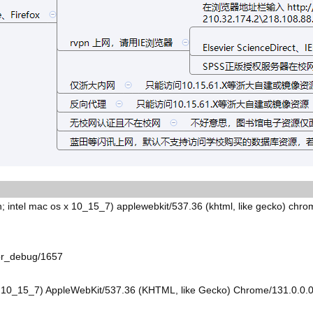
ac os x 10_15_7) applewebkit/537.36 (khtml, like gecko) chrome/1
_for_debug/1657
 X 10_15_7) AppleWebKit/537.36 (KHTML, like Gecko) Chrome/131.0.0.0 