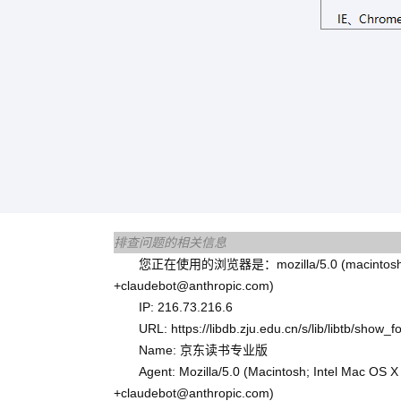
排查问题的相关信息
您正在使用的浏览器是：mozilla/5.0 (macintosh; intel m
+claudebot@anthropic.com)
IP: 216.73.216.6
URL: https://libdb.zju.edu.cn/s/lib/libtb/show
Name: 京东读书专业版
Agent: Mozilla/5.0 (Macintosh; Intel Mac OS
+claudebot@anthropic.com)