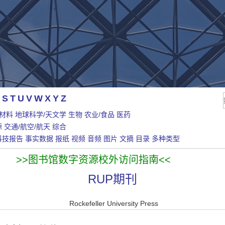
S
T
U
V
W
X
Y
Z
/材料
地球科学/天文学
生物
农业/食品
医药
源
交通/航空/航天
综合
科技报告
事实数据
报纸
视频
音频
图片
文摘
目录
多种类型
>>图书馆数字资源校外访问指南<<
RUP期刊
Rockefeller University Press