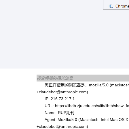
排查问题的相关信息
您正在使用的浏览器是：mozilla/5.0 (macintosh; intel m
+claudebot@anthropic.com)
IP: 216.73.217.1
URL: https://libdb.zju.edu.cn/s/lib/libtb/show
Name: RUP期刊
Agent: Mozilla/5.0 (Macintosh; Intel Mac OS
+claudebot@anthropic.com)