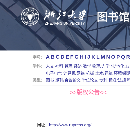
A
B
C
D
E
F
G
H
I
J
K
L
M
N
O
P
Q
R
字母：
学科：
人文
社科
管理
经济
数学
物理/力学
化学/化工
电子电气
计算机/网络
机械
土木/建筑
环境/能
类型：
图书
期刊/会议论文
学位论文
专利
标准/法规
>>版权公告<<
网址：
http://www.rupress.org/