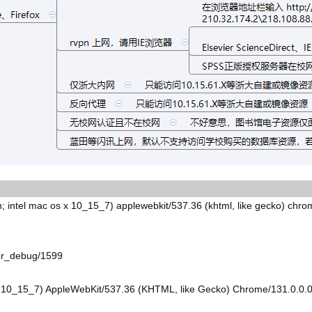
ac os x 10_15_7) applewebkit/537.36 (khtml, like gecko) chrome/1
_for_debug/1599
 X 10_15_7) AppleWebKit/537.36 (KHTML, like Gecko) Chrome/131.0.0.0 