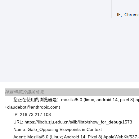
排查问题的相关信息
您正在使用的浏览器是：mozilla/5.0 (linux; android 14; pixel 8) applewe
+claudebot@anthropic.com)
IP: 216.73.217.103
URL: https://libdb.zju.edu.cn/s/lib/libtb/show_for_debug/1573
Name: Gale_Opposing Viewpoints in Context
Agent: Mozilla/5.0 (Linux; Android 14; Pixel 8) AppleWebKit/53