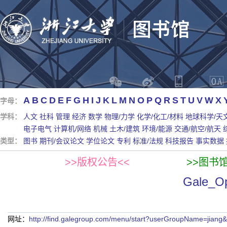
A
B
C
D
E
F
G
H
I
J
K
L
M
N
O
P
Q
R
S
T
U
V
W
X
字母：
学科：
人文
社科
管理
经济
数学
物理/力学
化学/化工/材料
地球科学/天
电子电气
计算机/网络
机械
土木/建筑
环境/能源
交通/航空/航天
类型：
图书
期刊/会议论文
学位论文
专利
标准/法规
科技报告
事实数据
>>版权公告<<
>>图书
Gale_Op
网址：
http://find.galegroup.com/menu/start?userGroupName=jian