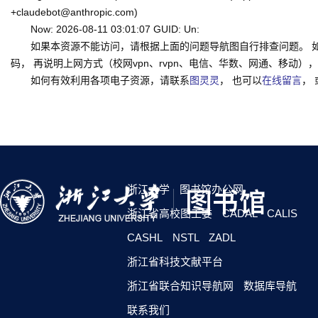
+claudebot@anthropic.com)
Now: 2026-08-11 03:01:07 GUID: Un:
如果本资源不能访问，请根据上面的问题导航图自行排查问题。 
码， 再说明上网方式（校网vpn、rvpn、电信、华数、网通、移动），一并
如何有效利用各项电子资源，请联系
图灵灵
， 也可以
在线留言
，
浙江大学
图书馆办公网
浙江省高校图工委
CADAL
CALIS
CASHL
NSTL
ZADL
浙江省科技文献平台
浙江省联合知识导航网
数据库导航
联系我们