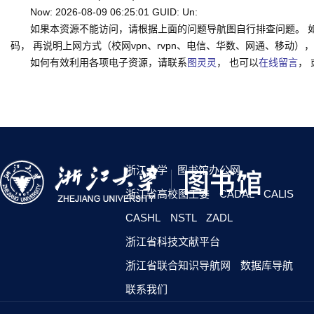
Now: 2026-08-09 06:25:01 GUID: Un:
如果本资源不能访问，请根据上面的问题导航图自行排查问题。 
码， 再说明上网方式（校网vpn、rvpn、电信、华数、网通、移动），一并
如何有效利用各项电子资源，请联系
图灵灵
， 也可以
在线留言
，
浙江大学
图书馆办公网
浙江省高校图工委
CADAL
CALIS
CASHL
NSTL
ZADL
浙江省科技文献平台
浙江省联合知识导航网
数据库导航
联系我们