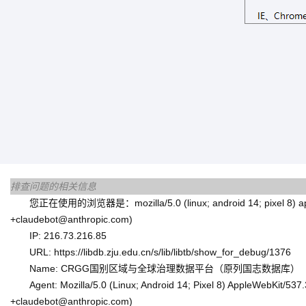
排查问题的相关信息
您正在使用的浏览器是：mozilla/5.0 (linux; android 14; pixel 8) applewe
+claudebot@anthropic.com)
IP: 216.73.216.85
URL: https://libdb.zju.edu.cn/s/lib/libtb/show_for_debug/1376
Name: CRGG国别区域与全球治理数据平台（原列国志数据库）
Agent: Mozilla/5.0 (Linux; Android 14; Pixel 8) AppleWebKit/53
+claudebot@anthropic.com)