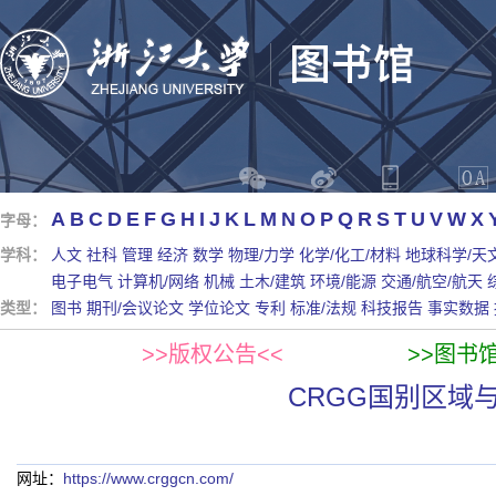
A
B
C
D
E
F
G
H
I
J
K
L
M
N
O
P
Q
R
S
T
U
V
W
X
字母：
学科：
人文
社科
管理
经济
数学
物理/力学
化学/化工/材料
地球科学/天
电子电气
计算机/网络
机械
土木/建筑
环境/能源
交通/航空/航天
类型：
图书
期刊/会议论文
学位论文
专利
标准/法规
科技报告
事实数据
>>版权公告<<
>>图书
CRGG国别区域
网址：
https://www.crggcn.com/