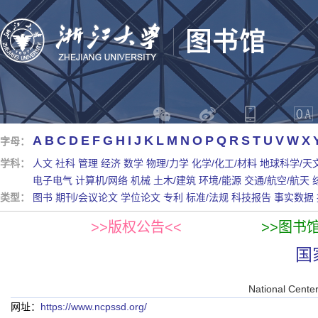
A
B
C
D
E
F
G
H
I
J
K
L
M
N
O
P
Q
R
S
T
U
V
W
X
字母：
学科：
人文
社科
管理
经济
数学
物理/力学
化学/化工/材料
地球科学/天
电子电气
计算机/网络
机械
土木/建筑
环境/能源
交通/航空/航天
类型：
图书
期刊/会议论文
学位论文
专利
标准/法规
科技报告
事实数据
>>版权公告<<
>>图书
国
National Cente
网址：
https://www.ncpssd.org/