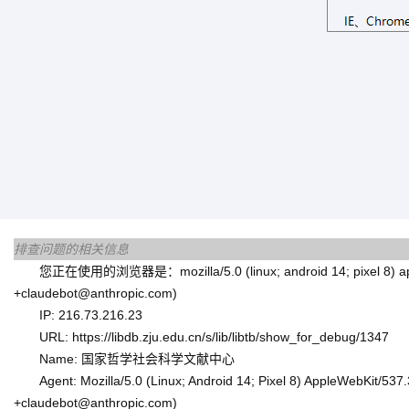
排查问题的相关信息
您正在使用的浏览器是：mozilla/5.0 (linux; android 14; pixel 8) applewe
+claudebot@anthropic.com)
IP: 216.73.216.23
URL: https://libdb.zju.edu.cn/s/lib/libtb/show_for_debug/1347
Name: 国家哲学社会科学文献中心
Agent: Mozilla/5.0 (Linux; Android 14; Pixel 8) AppleWebKit/53
+claudebot@anthropic.com)