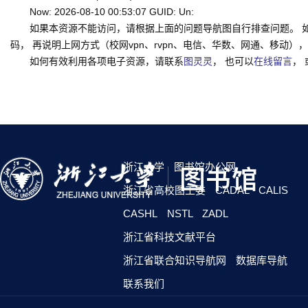
Now: 2026-08-10 00:53:07 GUID: Un:
如果本资源不能访问，请根据上面的问题导航图自行排查问题。 
码， 再说明上网方式（校网vpn、rvpn、电信、华数、网通、移动），一并
如何有效利用各项电子资源，请联系
图灵灵
， 也可以
在线留言
，
浙江大学
图书馆办公网
浙江省高校图工委
CADAL
CALIS
CASHL
NSTL
ZADL
浙江省科技文献平台
浙江省联合知识导航网
数据库导航
联系我们