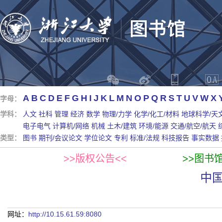
A
B
C
D
E
F
G
H
I
J
K
L
M
N
O
P
Q
R
S
T
U
V
W
X
字母：
学科：
人文
社科
管理
经济
数学
物理/力学
化学/化工/材料
地球科学/天
电子电气
计算机/网络
机械
土木/建筑
环境/能源
交通/航空/航天
类型：
图书
期刊/会议论文
学位论文
专利
标准/法规
科技报告
事实数据
>>版权公告<<
>>图书
中
网址：
http://10.15.61.59:8080