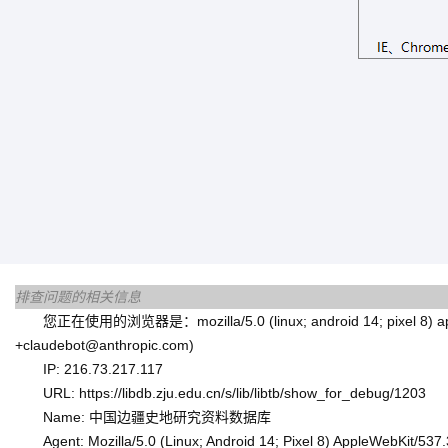
排查问题的相关信息
您正在使用的浏览器是：mozilla/5.0 (linux; android 14; pixel 8) applewe
+claudebot@anthropic.com)
IP: 216.73.217.117
URL: https://libdb.zju.edu.cn/s/lib/libtb/show_for_debug/1203
Name: 中国边疆史地研究资料数据库
Agent: Mozilla/5.0 (Linux; Android 14; Pixel 8) AppleWebKit/53