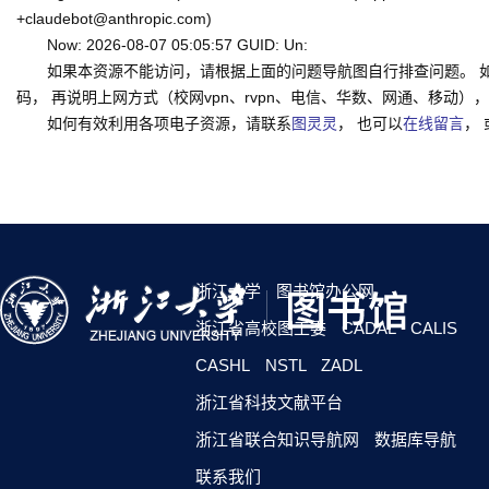
+claudebot@anthropic.com)
Now: 2026-08-07 05:05:57 GUID: Un:
如果本资源不能访问，请根据上面的问题导航图自行排查问题。 
码， 再说明上网方式（校网vpn、rvpn、电信、华数、网通、移动），一并
如何有效利用各项电子资源，请联系
图灵灵
， 也可以
在线留言
，
浙江大学
图书馆办公网
浙江省高校图工委
CADAL
CALIS
CASHL
NSTL
ZADL
浙江省科技文献平台
浙江省联合知识导航网
数据库导航
联系我们