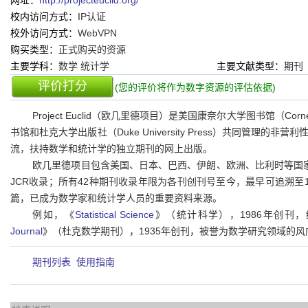
网址：
http://projecteuclid.org/
校内访问方式：
IP认证
校外访问方式：
WebVPN
购买类型：
正式购买的资源
主要学科：
数学 统计学
主要文献类型：
期刊
评价打分
(您的评价将作为数字资源的评估依据)
Project Euclid（欧几里德项目）是美国康奈尔大学图书馆（Cornell
书馆和杜克大学出版社（Duke University Press）共同管
流，扶持数学和统计学的独立期刊的网上出版。
欧几里德项目包含美国、日本、巴西、伊朗、欧洲、比利时等国家
JCR收录；所有42种期刊收录年限为各刊创刊号至今，最早可追溯至193
篇，已成为数学家和统计学人员的重要资料来源。
例如，《
Statistical Science
》（统计科学），1986年创刊
Journal
》（杜克数学期刊），1935年创刊，被誉为数学研究领域的风
期刊列表
使用指南