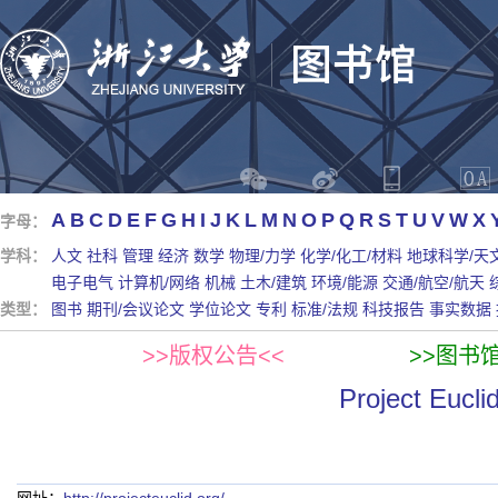
A
B
C
D
E
F
G
H
I
J
K
L
M
N
O
P
Q
R
S
T
U
V
W
X
字母：
学科：
人文
社科
管理
经济
数学
物理/力学
化学/化工/材料
地球科学/天
电子电气
计算机/网络
机械
土木/建筑
环境/能源
交通/航空/航天
类型：
图书
期刊/会议论文
学位论文
专利
标准/法规
科技报告
事实数据
>>版权公告<<
>>图书
Project Eucli