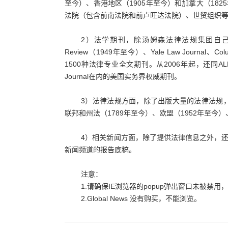
至今）、香港地区（1905年至今）和加拿大（18
法院（包含前南法院和前卢旺达法院）、世贸组织
2）法学期刊，除汤姆森法律法规集团自己出
Review（1949年至今）、Yale Law Journal、Colum
1500种法律专业全文期刊。从2006年起，还同ALM（Am
Journal在内的美国实务界权威期刊。
3）法律法规方面，除了出版大量的法律法规，
联邦和州法（1789年至今）、欧盟（1952年至今
4）相关新闻方面，除了提供法律信息之外，还提供包括Ne
新闻频道的报告底稿。
注意：
1.请确保IE浏览器的popup弹出窗口未被禁
2.Global News 没有购买，不能浏览。