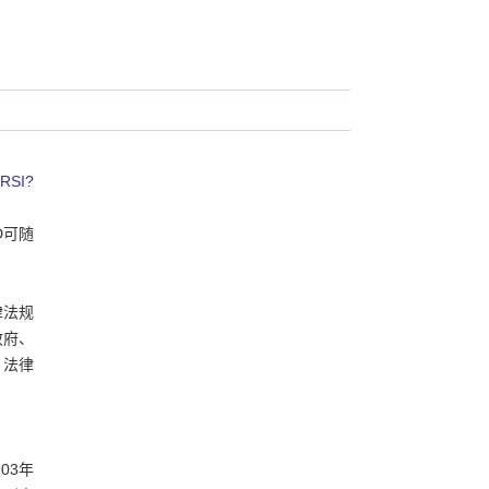
ARSI?
D可随
律法规
政府、
、法律
03年