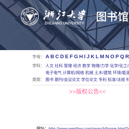
A
B
C
D
E
F
G
H
I
J
K
L
M
N
O
P
Q
R
字母：
学科：
人文
社科
管理
经济
数学
物理/力学
化学/化工
电子电气
计算机/网络
机械
土木/建筑
环境/能
类型：
图书
期刊/会议论文
学位论文
专利
标准/法规
>>版权公告<<
网址：
http://www.westlaw.com/search/home.htm