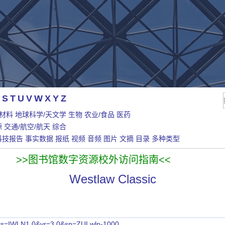
S
T
U
V
W
X
Y
Z
/材料
地球科学/天文学
生物
农业/食品
医药
源
交通/航空/航天
综合
科技报告
事实数据
报纸
视频
音频
图片
文摘
目录
多种类型
>>图书馆数字资源校外访问指南<<
Westlaw Classic
l?rs=IWLN1.0&vr=3.0&sp=ZULwln-1000