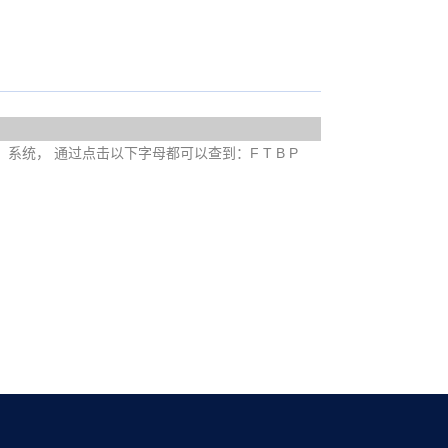
e）系统， 通过点击以下字母都可以查到：F T B P