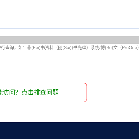
询，如：非(Fei)书资料（随(Sui))书光盘）系统/博(Bo)文（ProOn
能访问？点击排查问题