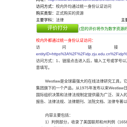
访问方式：
校内外均通过统一身份认证访问
购买类型：
正式购买的资源
主要学科：
法律
主
评价打分
(您的评价将作为数字资源的
校内外都通过统一身份认证访问：
访问链
entityID=https%3A%2F%2Fidp.zju.edu.cn%2Fidp%
访问方式：1、链接点击进入后，输入工号或学号以及密
意填写。
Westlaw是全球最强大的在线法律研究工
集团旗下的一个产品，从1975年发布以来West
国际组织决策和法律法规制定提供最为广泛、深入的信息
报告、法律法规、法律期刊、法院文档、法律专著
内容主要包括：
1）判例部分，收录了美国联邦和州判例（1658