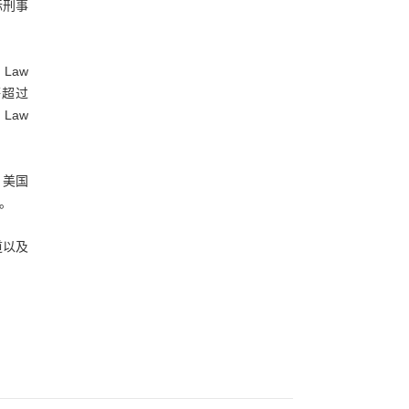
际刑事
Law
l等超过
Law
、美国
法。
道以及