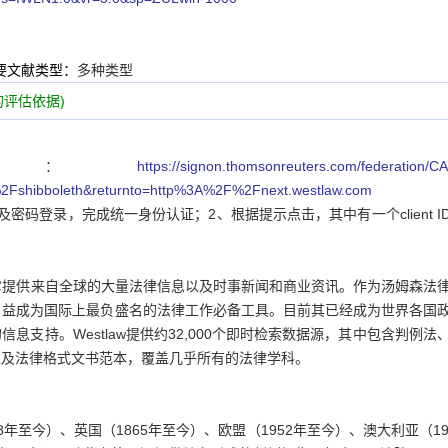
要文献类型：
多种类型
评估依据)
接：
https://signon.thomsonreuters.com/federation/C
2Fshibboleth&returnto=http%3A%2F%2Fnext.westlaw.com
码登录，完成统一身份认证；2、根据提示点击，其中有一个client I
具，它提供来自全球的大量法律信息以及时事新闻和商业资讯。作为汤姆森法
law日益成为国际上最负盛名的法律工作必备工具。目前其已经成为世界各国
支持。Westlaw提供约32,000个即时检索数据源，其中包含判例法
以及法律格式文书范本，覆盖几乎所有的法律学科。
年至今）、英国（1865年至今）、欧盟（1952年至今）、澳大利亚（19