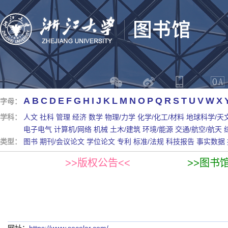
A
B
C
D
E
F
G
H
I
J
K
L
M
N
O
P
Q
R
S
T
U
V
W
X
字母：
学科：
人文
社科
管理
经济
数学
物理/力学
化学/化工/材料
地球科学/天
电子电气
计算机/网络
机械
土木/建筑
环境/能源
交通/航空/航天
类型：
图书
期刊/会议论文
学位论文
专利
标准/法规
科技报告
事实数据
>>版权公告<<
>>图书