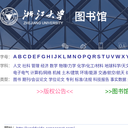
A
B
C
D
E
F
G
H
I
J
K
L
M
N
O
P
Q
R
S
T
U
V
W
X
字母：
学科：
人文
社科
管理
经济
数学
物理/力学
化学/化工/材料
地球科学/天
电子电气
计算机/网络
机械
土木/建筑
环境/能源
交通/航空/航天
类型：
图书
期刊/会议论文
学位论文
专利
标准/法规
科技报告
事实数据
>>版权公告<<
>>图书