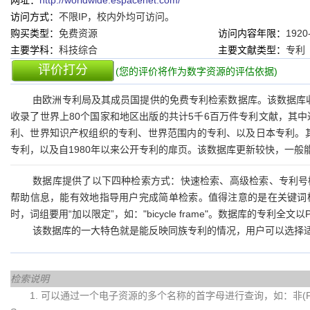
网址：
http://worldwide.espacenet.com/
访问方式：
不限IP，校内外均可访问。
购买类型：
免费资源
访问内容年限：
1920
主要学科：
科技综合
主要文献类型：
专利
评价打分
(您的评价将作为数字资源的评估依据)
由欧洲专利局及其成员国提供的免费专利检索数据库。该数据库收
收录了世界上80个国家和地区出版的共计5千6百万件专利文献，其
利、世界知识产权组织的专利、世界范围内的专利、以及日本专利。其
专利，以及自1980年以来公开专利的扉页。该数据库更新较快，一般
数据库提供了以下四种检索方式：快速检索、高级检索、专利号
帮助信息，能有效地指导用户完成简单检索。值得注意的是在关键词
时，词组要用“加以限定”，如："bicycle frame"。数据库的专利全文
该数据库的一大特色就是能反映同族专利的情况，用户可以选择
检索说明
1. 可以通过一个电子资源的多个名称的首字母进行查询，如：非(Fei)