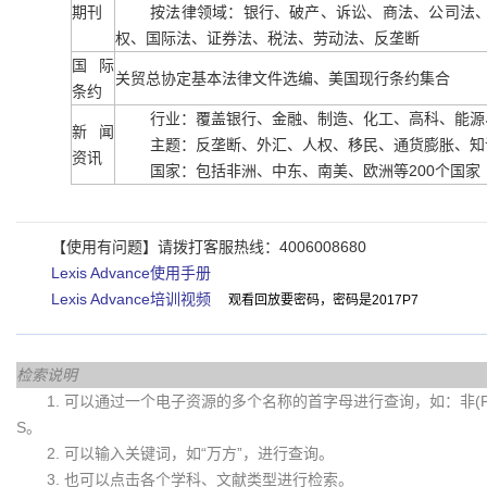
期刊
按法律领域：银行、破产、诉讼、商法、公司法
权、国际法、证券法、税法、劳动法、反垄断
国际
关贸总协定基本法律文件选编、美国现行条约集合
条约
行业：覆盖银行、金融、制造、化工、高科、能源
新闻
主题：反垄断、外汇、人权、移民、通货膨胀、知
资讯
国家：包括非洲、中东、南美、欧洲等200个国家
【使用有问题】请拨打客服热线：4006008680
Lexis Advance使用手册
Lexis Advance培训视频
观看回放要密码，密码是2017P7
检索说明
1. 可以通过一个电子资源的多个名称的首字母进行查询，如：非(Fei)
S。
2. 可以输入关键词，如“万方”，进行查询。
3. 也可以点击各个学科、文献类型进行检索。