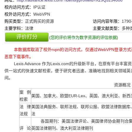
网址：
http://advance.lexis.com/?identityprofileid=X29QJ254008
校内访问方式：
IP认证
校外访问方式：
WebVPN
购买类型：
正式购买的资源
访问内容年限：
1790
主要学科：
法律
主要文献类型：
多种
评价打分
(您的评价将作为数字资源的评估依据)
本数据库取消了校外rvpn的访问方式，仅通过WebVPN登录方
恶意下载事件。
Lexis Advance 作为Lexis.com的升级新平台，在原
供一站式的快速文献检索，便于研究者迅速、准确地找到相关领域英
间。
资源概况
案例
美国、加拿大、欧盟EUR-Lex、英国、澳大利亚、新
检索
法律
美国法典服务、联邦法规、联邦公报、欧盟法律数据库
法规
法
各国期刊：美国法律评论、美国律师协会期刊合
评论
英国法律期刊、澳大利亚法律期刊