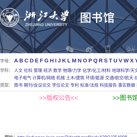
A
B
C
D
E
F
G
H
I
J
K
L
M
N
O
P
Q
R
S
T
U
V
W
X
字母：
学科：
人文
社科
管理
经济
数学
物理/力学
化学/化工/材料
地球科学/天
电子电气
计算机/网络
机械
土木/建筑
环境/能源
交通/航空/航天
类型：
图书
期刊/会议论文
学位论文
专利
标准/法规
科技报告
事实数据
>>版权公告<<
>>图书