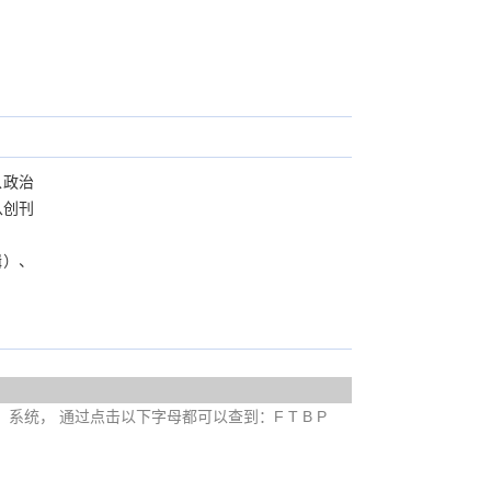
以政治
从创刊
专辑）、
e）系统， 通过点击以下字母都可以查到：F T B P