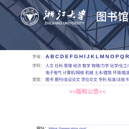
A
B
C
D
E
F
G
H
I
J
K
L
M
N
O
P
Q
R
字母：
学科：
人文
社科
管理
经济
数学
物理/力学
化学/化工
电子电气
计算机/网络
机械
土木/建筑
环境/能
类型：
图书
期刊/会议论文
学位论文
专利
标准/法规
>>版权公告<<
网址：
https://www.jstor.org/