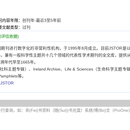
问内容年限：
创刊年-最近3至5年前
要文献类型：
过刊
评估依据)
一个对过期期刊进行数字化的非营利性机构，于1995年8月成立。目前JSTOR是
心，兼有一般科学性主题共十几个领域的代表性学术期刊的全文库，提供
溯年代早至1665年。
人文社科主题专辑）、Ireland Archive、Life & Sciences（生命科学主题
 Pamphlets等。
n JSTOR
询，如：非(Fei)书资料（随(Sui))书光盘）系统/博(Bo)文（ProOn