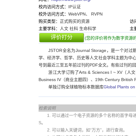
校内访问方式：
IP认证
校外访问方式：
WebVPN、 RVPN
购买类型：
正式购买的资源
访
主要学科：
人文 社科 生命科学
主
评价打分
(您的评价将作为数字资源的
JSTOR全名为Journal Storage，是
学、经济学、哲学、历史等人文社会学科主题为中
号到最近三至五年前过刊的PDF全文。有些过刊的回
浙江大学订购了Arts & Sciences I ~ XV（
Business IV（商业主题四）、19th Century British
单独订购全球植物标本数据库
Global Plants o
检索说明
1. 可以通过一个电子资源的多个名称的首字母进行查
S。
2. 可以输入关键词，如“万方”，进行查询。