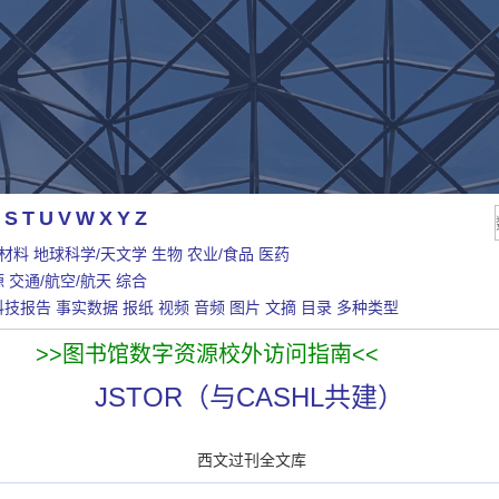
S
T
U
V
W
X
Y
Z
/材料
地球科学/天文学
生物
农业/食品
医药
源
交通/航空/航天
综合
科技报告
事实数据
报纸
视频
音频
图片
文摘
目录
多种类型
>>图书馆数字资源校外访问指南<<
JSTOR（与CASHL共建）
西文过刊全文库