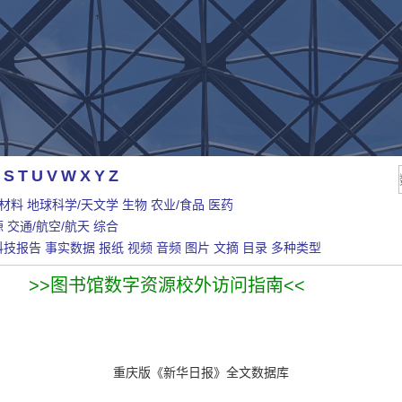
S
T
U
V
W
X
Y
Z
/材料
地球科学/天文学
生物
农业/食品
医药
源
交通/航空/航天
综合
科技报告
事实数据
报纸
视频
音频
图片
文摘
目录
多种类型
>>图书馆数字资源校外访问指南<<
重庆版《新华日报》全文数据库