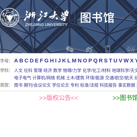
A
B
C
D
E
F
G
H
I
J
K
L
M
N
O
P
Q
R
S
T
U
V
W
X
字母：
学科：
人文
社科
管理
经济
数学
物理/力学
化学/化工/材料
地球科学/天
电子电气
计算机/网络
机械
土木/建筑
环境/能源
交通/航空/航天
类型：
图书
期刊/会议论文
学位论文
专利
标准/法规
科技报告
事实数据
>>版权公告<<
>>图书