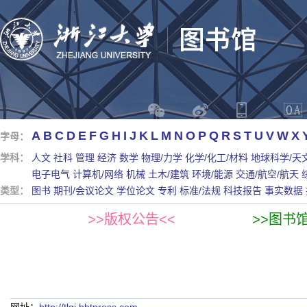
A
B
C
D
E
F
G
H
I
J
K
L
M
N
O
P
Q
R
S
T
U
V
W
X
字母：
学科：
人文
社科
管理
经济
数学
物理/力学
化学/化工/材料
地球科学/天
电子电气
计算机/网络
机械
土木/建筑
环境/能源
交通/航空/航天
类型：
图书
期刊/会议论文
学位论文
专利
标准/法规
科技报告
事实数据
>>版权公告<<
>>图书